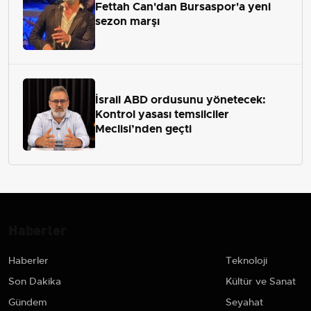
Fettah Can'dan Bursaspor'a yeni
sezon marşı
İsrail ABD ordusunu yönetecek:
Kontrol yasası temsilciler
Meclisi’nden geçti
Haberler
Haberler
Teknoloji
Son Dakika
Kültür ve Sanat
Gündem
Seyahat