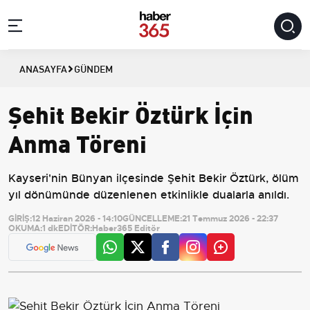
ANASAYFA
GÜNDEM
Şehit Bekir Öztürk İçin
Anma Töreni
Kayseri'nin Bünyan ilçesinde Şehit Bekir Öztürk, ölüm
yıl dönümünde düzenlenen etkinlikle dualarla anıldı.
GİRİŞ:
12 Haziran 2026 - 14:10
GÜNCELLEME:
21 Temmuz 2026 - 22:37
OKUMA:
1 dk
EDİTÖR:
Haber365 Editör