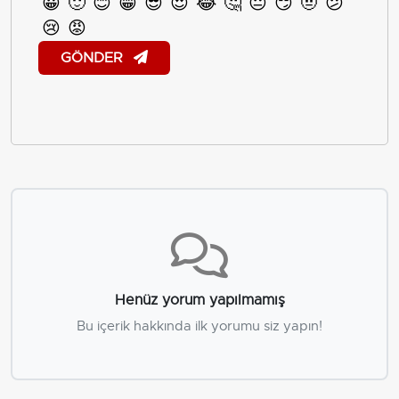
😀
🙂
😊
😁
😎
😍
😂
🤔
😐
😏
🤨
😕
😢
😡
GÖNDER
Henüz yorum yapılmamış
Bu içerik hakkında ilk yorumu siz yapın!