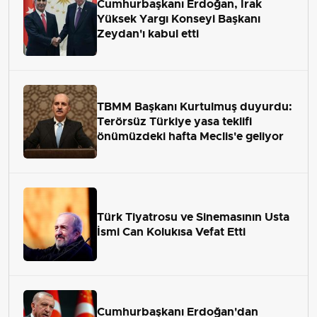
Cumhurbaşkanı Erdoğan, Irak
Yüksek Yargı Konseyi Başkanı
Zeydan'ı kabul etti
TBMM Başkanı Kurtulmuş duyurdu:
Terörsüz Türkiye yasa teklifi
önümüzdeki hafta Meclis'e geliyor
Türk Tiyatrosu ve Sinemasının Usta
İsmi Can Kolukısa Vefat Etti
Cumhurbaşkanı Erdoğan'dan