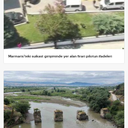
Marmaris’teki suikast girişiminde yer alan firari pilotun ifadeleri