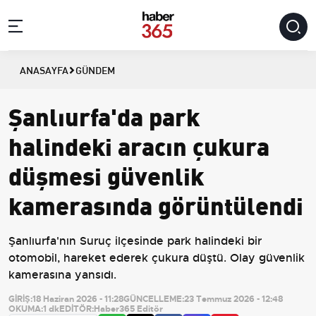
ANASAYFA
GÜNDEM
Şanlıurfa'da park
halindeki aracın çukura
düşmesi güvenlik
kamerasında görüntülendi
Şanlıurfa'nın Suruç ilçesinde park halindeki bir
otomobil, hareket ederek çukura düştü. Olay güvenlik
kamerasına yansıdı.
GİRİŞ:
18 Haziran 2026 - 11:28
GÜNCELLEME:
23 Temmuz 2026 - 12:48
OKUMA:
1 dk
EDİTÖR:
Haber365 Editör