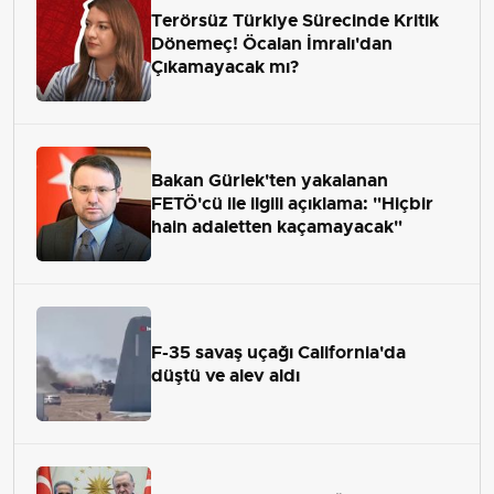
Terörsüz Türkiye Sürecinde Kritik
Dönemeç! Öcalan İmralı'dan
Çıkamayacak mı?
Bakan Gürlek'ten yakalanan
FETÖ'cü ile ilgili açıklama: "Hiçbir
hain adaletten kaçamayacak"
F-35 savaş uçağı California'da
düştü ve alev aldı