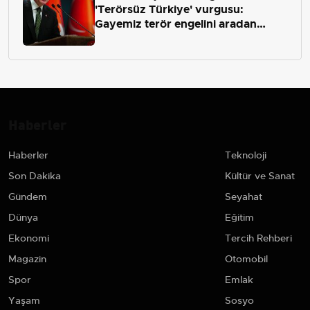
'Terörsüz Türkiye' vurgusu:
Gayemiz terör engelini aradan
çekip almaktır
Haberler
Haberler
Teknoloji
Son Dakika
Kültür ve Sanat
Gündem
Seyahat
Dünya
Eğitim
Ekonomi
Tercih Rehberi
Magazin
Otomobil
Spor
Emlak
Yaşam
Sosyo