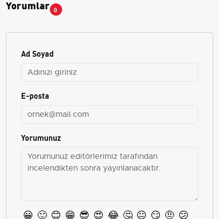
Yorumlar
0
Ad Soyad
E-posta
Yorumunuz
😀
🙂
😊
😁
😎
😍
😂
🤔
😐
😏
🤨
😕