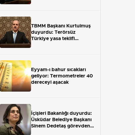
terör engelini aradan çekip
almaktır
TBMM Başkanı Kurtulmuş
duyurdu: Terörsüz
Türkiye yasa teklifi
önümüzdeki hafta Meclis'e
geliyor
Eyyam-ı bahur sıcakları
geliyor: Termometreler 40
dereceyi aşacak
İçişleri Bakanlığı duyurdu:
Üsküdar Belediye Başkanı
Sinem Dedetaş görevden
uzaklaştırıldı