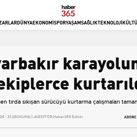
ZARLAR
DÜNYA
EKONOMI
SPOR
YAŞAM
SAĞLIK
TEKNOLOJI
KÜLTÜ
yarbakır karayolu
ekiplerce kurtarıl
len tırda sıkışan sürücüyü kurtarma çalışmaları tama
ABONE
6 - 21:28
OKUMA:
1 dk
EDİTÖR:
Haber365 Editör