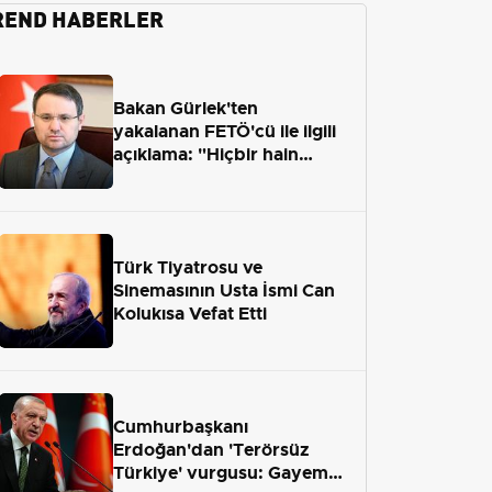
REND HABERLER
Bakan Gürlek'ten
yakalanan FETÖ'cü ile ilgili
açıklama: "Hiçbir hain
adaletten kaçamayacak"
Türk Tiyatrosu ve
Sinemasının Usta İsmi Can
Kolukısa Vefat Etti
Cumhurbaşkanı
Erdoğan'dan 'Terörsüz
Türkiye' vurgusu: Gayemiz