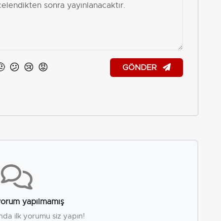
🤨
😕
😢
😡
GÖNDER
orum yapılmamış
nda ilk yorumu siz yapın!