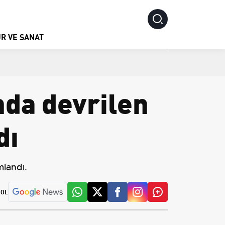
R VE SANAT
nda devrilen
dı
mlandı.
 OL