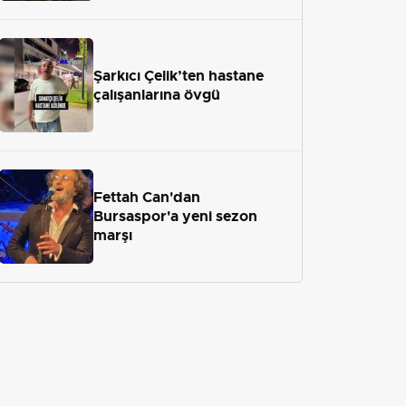
Şarkıcı Çelik’ten hastane
çalışanlarına övgü
Fettah Can'dan
Bursaspor'a yeni sezon
marşı