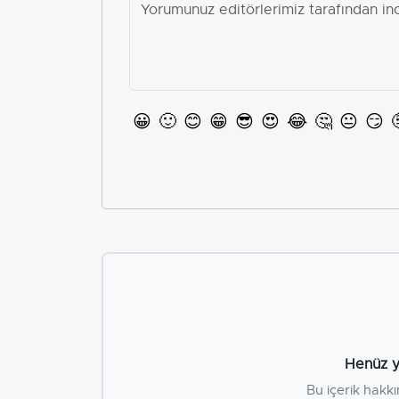
😀
🙂
😊
😁
😎
😍
😂
🤔
😐
😏
Henüz y
Bu içerik hakkı