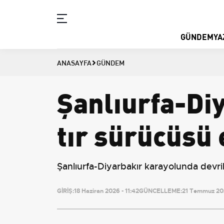
GÜNDEM
YA
ANASAYFA
GÜNDEM
Şanlıurfa-Di
tır sürücüsü 
Şanlıurfa-Diyarbakır karayolunda devri
GİRİŞ:
18 Haziran 2026 - 11:42
GÜNCELLEME:
21 Temmuz 202