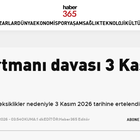
ZARLAR
DÜNYA
EKONOMI
SPOR
YAŞAM
SAĞLIK
TEKNOLOJI
KÜLTÜ
tmanı davası 3 K
siklikler nedeniyle 3 Kasım 2026 tarihine ertelendi
ABONE
026 - 03:54
OKUMA:
1 dk
EDİTÖR:
Haber365 Editör