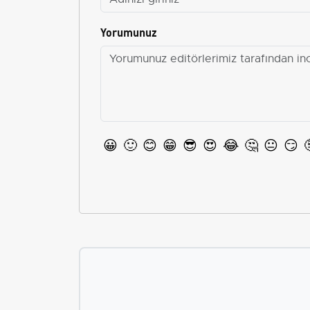
Yorumunuz
😀
🙂
😊
😁
😎
😍
😂
🤔
😐
😏