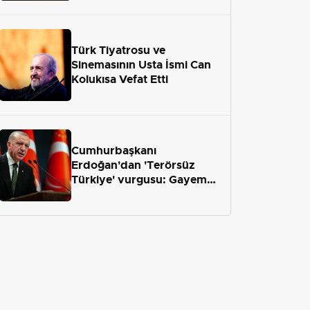
geliyor
Türk Tiyatrosu ve
Sinemasının Usta İsmi Can
Kolukısa Vefat Etti
Cumhurbaşkanı
Erdoğan'dan 'Terörsüz
Türkiye' vurgusu: Gayemiz
terör engelini aradan çekip
almaktır