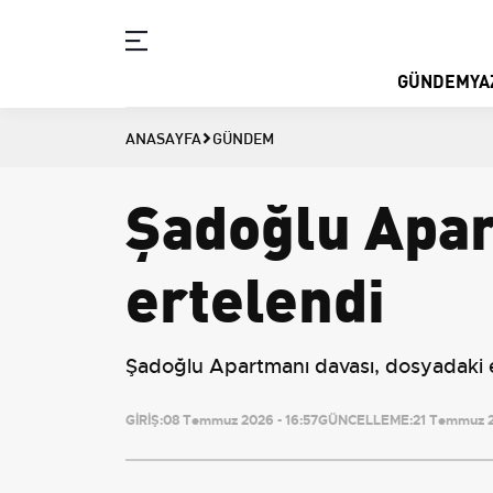
GÜNDEM
YA
ANASAYFA
GÜNDEM
Şadoğlu Apar
ertelendi
Şadoğlu Apartmanı davası, dosyadaki ek
GİRİŞ:
08 Temmuz 2026 - 16:57
GÜNCELLEME:
21 Temmuz 2