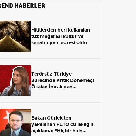
REND HABERLER
Hititlerden beri kullanılan
tuz mağarası kültür ve
sanatın yeni adresi oldu
Terörsüz Türkiye
Sürecinde Kritik Dönemeç!
Öcalan İmralı'dan
Çıkamayacak mı?
Bakan Gürlek'ten
yakalanan FETÖ'cü ile ilgili
açıklama: "Hiçbir hain