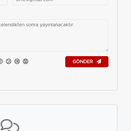
🤨
😕
😢
😡
GÖNDER