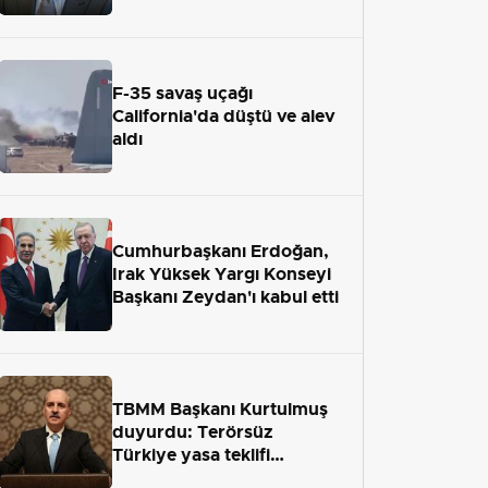
adaletten kaçamayacak"
F-35 savaş uçağı
California'da düştü ve alev
aldı
Cumhurbaşkanı Erdoğan,
Irak Yüksek Yargı Konseyi
Başkanı Zeydan'ı kabul etti
TBMM Başkanı Kurtulmuş
duyurdu: Terörsüz
Türkiye yasa teklifi
önümüzdeki hafta Meclis'e