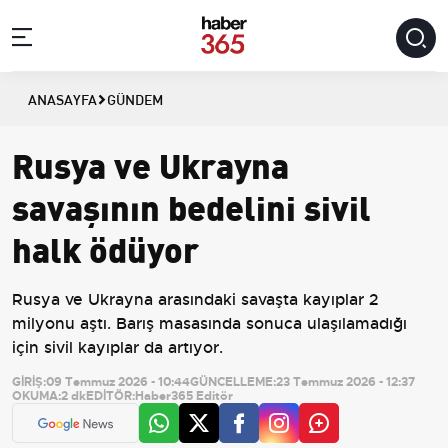
ANASAYFA
GÜNDEM
Rusya ve Ukrayna
savaşının bedelini sivil
halk ödüyor
Rusya ve Ukrayna arasındaki savaşta kayıplar 2
milyonu aştı. Barış masasında sonuca ulaşılamadığı
için sivil kayıplar da artıyor.
GİRİŞ:
09 Temmuz 2026 - 10:44
GÜNCELLEME:
23 Temmuz 2026 - 12:37
OKUMA:
2 dk
EDİTÖR:
Haber365 Editör