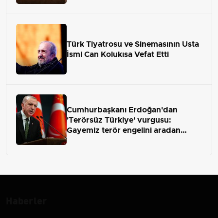
Türk Tiyatrosu ve Sinemasının Usta
İsmi Can Kolukısa Vefat Etti
Cumhurbaşkanı Erdoğan'dan
'Terörsüz Türkiye' vurgusu:
Gayemiz terör engelini aradan
çekip almaktır
Haberler