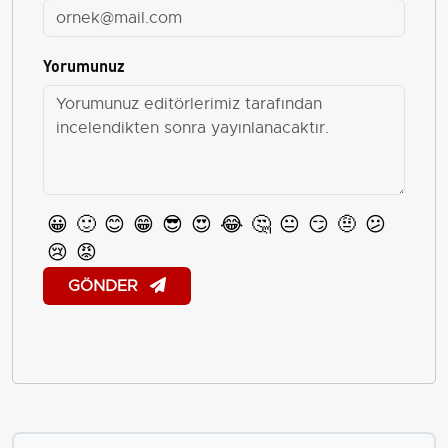
Yorumunuz
😀
🙂
😊
😁
😎
😍
😂
🤔
😐
😏
🤨
😕
😢
😡
GÖNDER