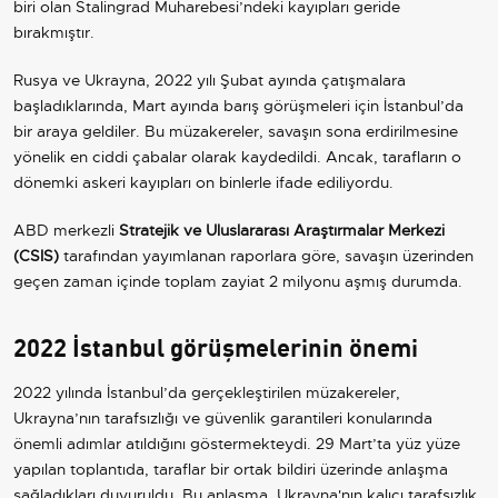
biri olan Stalingrad Muharebesi’ndeki kayıpları geride
bırakmıştır.
Rusya ve Ukrayna, 2022 yılı Şubat ayında çatışmalara
başladıklarında, Mart ayında barış görüşmeleri için İstanbul’da
bir araya geldiler. Bu müzakereler, savaşın sona erdirilmesine
yönelik en ciddi çabalar olarak kaydedildi. Ancak, tarafların o
dönemki askeri kayıpları on binlerle ifade ediliyordu.
ABD merkezli
Stratejik ve Uluslararası Araştırmalar Merkezi
(CSIS)
tarafından yayımlanan raporlara göre, savaşın üzerinden
geçen zaman içinde toplam zayiat 2 milyonu aşmış durumda.
2022 İstanbul görüşmelerinin önemi
2022 yılında İstanbul’da gerçekleştirilen müzakereler,
Ukrayna’nın tarafsızlığı ve güvenlik garantileri konularında
önemli adımlar atıldığını göstermekteydi. 29 Mart’ta yüz yüze
yapılan toplantıda, taraflar bir ortak bildiri üzerinde anlaşma
sağladıkları duyuruldu. Bu anlaşma, Ukrayna'nın kalıcı tarafsızlık