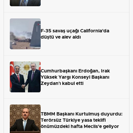
F-35 savaş uçağı California'da
düştü ve alev aldı
Cumhurbaşkanı Erdoğan, Irak
Yüksek Yargı Konseyi Başkanı
Zeydan'ı kabul etti
TBMM Başkanı Kurtulmuş duyurdu:
Terörsüz Türkiye yasa teklifi
önümüzdeki hafta Meclis'e geliyor