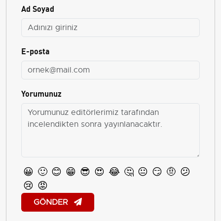
Ad Soyad
E-posta
Yorumunuz
😀
🙂
😊
😁
😎
😍
😂
🤔
😐
😏
🤨
😕
😢
😡
GÖNDER