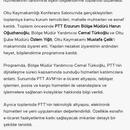
hizmetlerinin tanıtımına ilişkin bilgilendirme toplantısı düzenledi.
Oltu Kaymakamlığı Konferans Salonu'nda gerçekleştirilen
toplantıya kamu kurum temsilcileri, mahalle muhtarları ve esnaf
katıldı. Toplantı öncesinde
PTT Erzurum Bölge Müdürü Harun
Oğuzhanoğlu
, Bölge Müdür Yardımcısı
Cemal Türkoğlu
ve Oltu
Şube Müdürü
Özlem Yiğit
, Oltu Kaymakamı
Mustafa Çelik
'i
makamında ziyaret etti. Yapılan nezaket ziyaretinin ardından
heyet, bilgilendirme programına katıldı.
Programda, Bölge Müdür Yardımcısı Cemal Türkoğlu, PTT’nin
dijitalleşme süreci kapsamında sunduğu hizmetleri katılımcılara
anlattı. Sunumda PTT AVM’nin e-ticaret altyapısı, tebligat
işlemleri, posta ve kargo hizmetleri ile vatandaşlara ve
işletmelere sağlanan kolaylıklar hakkında bilgi verildi.
Ayrıca toplantıda PTT’nin teknolojik altyapısı, elektronik
hizmetleri ve yeni uygulamaları değerlendirildi. Özellikle esnafın
e-ticaret faaliyetlerine katkı sağlayacak imkanlar detaylı bir
şekilde tanıtıldı.