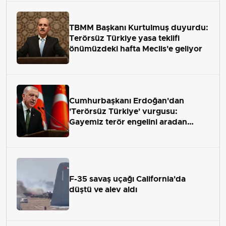
TBMM Başkanı Kurtulmuş duyurdu:
Terörsüz Türkiye yasa teklifi
önümüzdeki hafta Meclis'e geliyor
Cumhurbaşkanı Erdoğan'dan
'Terörsüz Türkiye' vurgusu:
Gayemiz terör engelini aradan
çekip almaktır
F-35 savaş uçağı California'da
düştü ve alev aldı