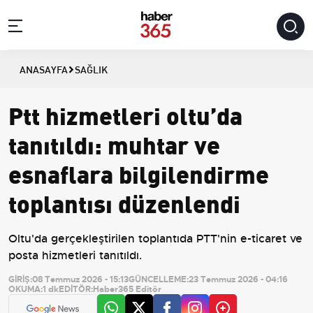
ANASAYFA
SAĞLIK
Ptt hizmetleri oltu’da
tanıtıldı: muhtar ve
esnaflara bilgilendirme
toplantısı düzenlendi
Oltu'da gerçekleştirilen toplantıda PTT'nin e-ticaret ve
posta hizmetleri tanıtıldı.
GİRİŞ:
08 Temmuz 2026 - 15:13
GÜNCELLEME:
23 Temmuz 2026 - 04:16
OKUMA:
1 dk
EDİTÖR:
Haber365 Editör