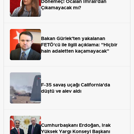
Dönemeç! Öcalan İmralı'dan
Çıkamayacak mı?
Bakan Gürlek'ten yakalanan
FETÖ'cü ile ilgili açıklama: "Hiçbir
hain adaletten kaçamayacak"
F-35 savaş uçağı California'da
düştü ve alev aldı
Cumhurbaşkanı Erdoğan, Irak
Yüksek Yargı Konseyi Başkanı