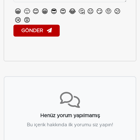
😀
🙂
😊
😁
😎
😍
😂
🤔
😐
😏
🤨
😕
😢
😡
GÖNDER
Henüz yorum yapılmamış
Bu içerik hakkında ilk yorumu siz yapın!