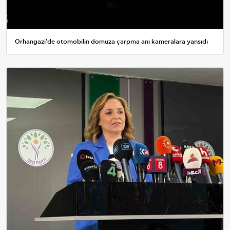
Orhangazi'de otomobilin domuza çarpma anı kameralara yansıdı