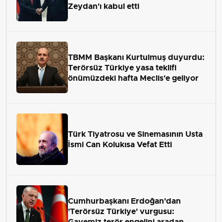
Zeydan'ı kabul etti
TBMM Başkanı Kurtulmuş duyurdu:
Terörsüz Türkiye yasa teklifi
önümüzdeki hafta Meclis'e geliyor
Türk Tiyatrosu ve Sinemasının Usta
İsmi Can Kolukısa Vefat Etti
Cumhurbaşkanı Erdoğan'dan
'Terörsüz Türkiye' vurgusu:
Gayemiz terör engelini aradan