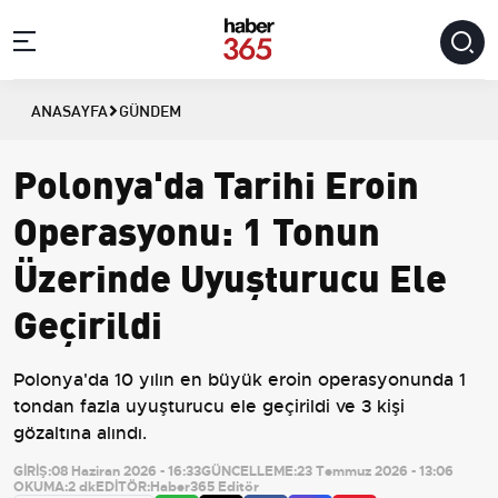
ANASAYFA
GÜNDEM
Polonya'da Tarihi Eroin
Operasyonu: 1 Tonun
Üzerinde Uyuşturucu Ele
Geçirildi
Polonya'da 10 yılın en büyük eroin operasyonunda 1
tondan fazla uyuşturucu ele geçirildi ve 3 kişi
gözaltına alındı.
GİRİŞ:
08 Haziran 2026 - 16:33
GÜNCELLEME:
23 Temmuz 2026 - 13:06
OKUMA:
2 dk
EDİTÖR:
Haber365 Editör