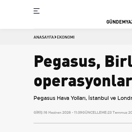
GÜNDEM
YA
ANASAYFA
EKONOMI
Pegasus, Birl
operasyonları
Pegasus Hava Yolları, İstanbul ve Lond
GİRİŞ:
16 Haziran 2026 - 11:39
GÜNCELLEME:
23 Temmuz 202