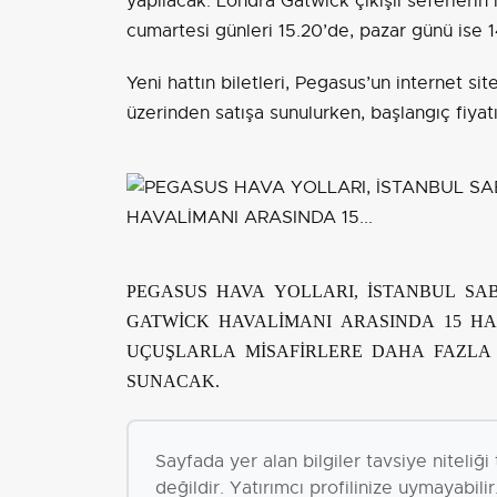
yapılacak. Londra Gatwick çıkışlı seferlerin
cumartesi günleri 15.20’de, pazar günü ise 1
Yeni hattın biletleri, Pegasus’un internet sit
üzerinden satışa sunulurken, başlangıç fiyatı
PEGASUS HAVA YOLLARI, İSTANBUL SA
GATWİCK HAVALİMANI ARASINDA 15 HA
UÇUŞLARLA MİSAFİRLERE DAHA FAZLA
SUNACAK.
Sayfada yer alan bilgiler tavsiye niteliğ
değildir. Yatırımcı profilinize uymayabilir