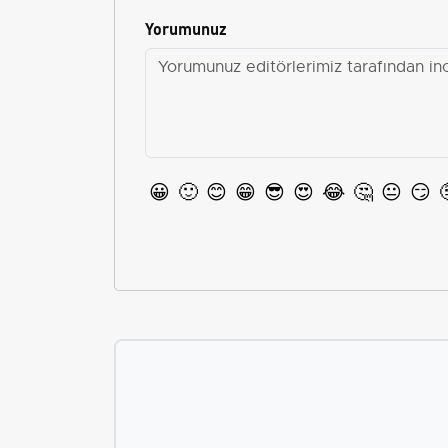
Yorumunuz
😀
🙂
😊
😁
😎
😍
😂
🤔
😐
😏