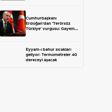
geliyor
Cumhurbaşkanı
Erdoğan'dan 'Terörsüz
Türkiye' vurgusu: Gayemiz
terör engelini aradan çekip
almaktır
Eyyam-ı bahur sıcakları
geliyor: Termometreler 40
dereceyi aşacak