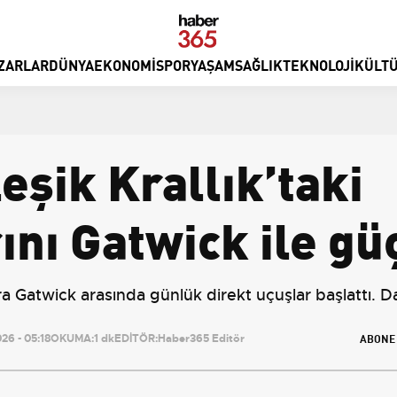
ZARLAR
DÜNYA
EKONOMI
SPOR
YAŞAM
SAĞLIK
TEKNOLOJI
KÜLTÜ
eşik Krallık’taki
nı Gatwick ile gü
ra Gatwick arasında günlük direkt uçuşlar başlattı. 
ABONE
6 - 05:18
OKUMA:
1 dk
EDİTÖR:
Haber365 Editör