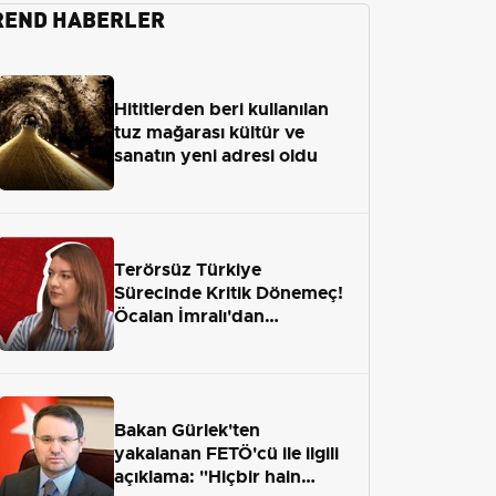
REND HABERLER
Hititlerden beri kullanılan
tuz mağarası kültür ve
sanatın yeni adresi oldu
Terörsüz Türkiye
Sürecinde Kritik Dönemeç!
Öcalan İmralı'dan
Çıkamayacak mı?
Bakan Gürlek'ten
yakalanan FETÖ'cü ile ilgili
açıklama: "Hiçbir hain