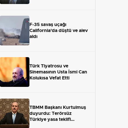
adaletten kaçamayacak"
F-35 savaş uçağı
California'da düştü ve alev
aldı
Türk Tiyatrosu ve
Sinemasının Usta İsmi Can
Kolukısa Vefat Etti
TBMM Başkanı Kurtulmuş
duyurdu: Terörsüz
Türkiye yasa teklifi
önümüzdeki hafta Meclis'e