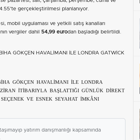
 ise pazartesi, salı, çarşamba, perşembe, cuma ve
4.55’te gerçekleştirilmesi planlanıyor.
esi, mobil uygulaması ve yetkili satış kanalları
nın vergiler dahil
54,99 euro
dan başladığı belirtildi.
BİHA GÖKÇEN HAVALİMANI İLE LONDRA
ZİRAN İTİBARIYLA BAŞLATTIĞI GÜNLÜK DİREKT
 SEÇENEK VE ESNEK SEYAHAT İMKÂNI
i taşımayıp yatırım danışmanlığı kapsamında
.