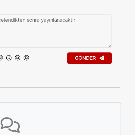
🤨
😕
😢
😡
GÖNDER