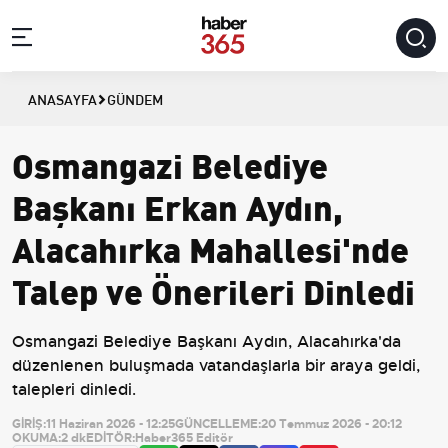
ANASAYFA
GÜNDEM
Osmangazi Belediye
Başkanı Erkan Aydın,
Alacahırka Mahallesi'nde
Talep ve Önerileri Dinledi
Osmangazi Belediye Başkanı Aydın, Alacahırka'da
düzenlenen buluşmada vatandaşlarla bir araya geldi,
talepleri dinledi.
GİRİŞ:
11 Haziran 2026 - 12:25
GÜNCELLEME:
20 Temmuz 2026 - 20:12
OKUMA:
2 dk
EDİTÖR:
Haber365 Editör