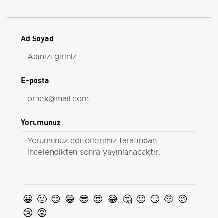
Ad Soyad
E-posta
Yorumunuz
😀
🙂
😊
😁
😎
😍
😂
🤔
😐
😏
🤨
😕
😢
😡