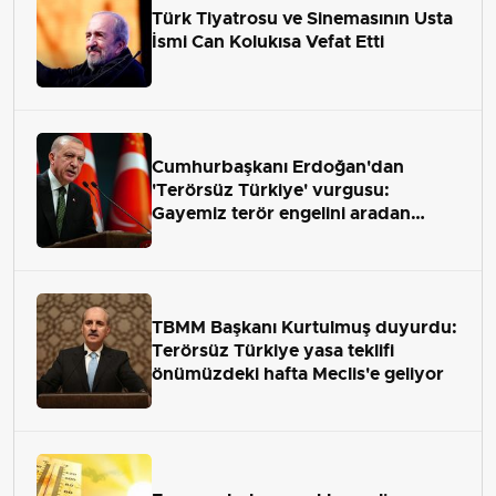
Türk Tiyatrosu ve Sinemasının Usta
İsmi Can Kolukısa Vefat Etti
Cumhurbaşkanı Erdoğan'dan
'Terörsüz Türkiye' vurgusu:
Gayemiz terör engelini aradan
çekip almaktır
TBMM Başkanı Kurtulmuş duyurdu:
Terörsüz Türkiye yasa teklifi
önümüzdeki hafta Meclis'e geliyor