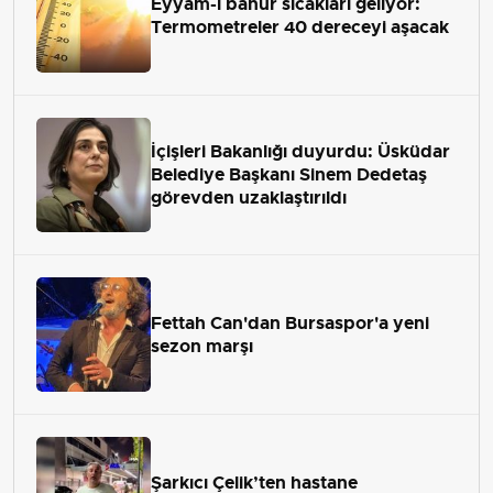
Eyyam-ı bahur sıcakları geliyor:
Termometreler 40 dereceyi aşacak
İçişleri Bakanlığı duyurdu: Üsküdar
Belediye Başkanı Sinem Dedetaş
görevden uzaklaştırıldı
Fettah Can'dan Bursaspor'a yeni
sezon marşı
Şarkıcı Çelik’ten hastane