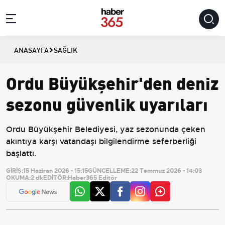
ANASAYFA
SAĞLIK
Ordu Büyükşehir'den deniz
sezonu güvenlik uyarıları
Ordu Büyükşehir Belediyesi, yaz sezonunda çeken
akıntıya karşı vatandaşı bilgilendirme seferberliği
başlattı.
GİRİŞ:
15 Haziran 2026 - 15:15
GÜNCELLEME:
22 Temmuz 2026 - 14:03
OKUMA:
2 dk
EDİTÖR:
Haber365 Editör