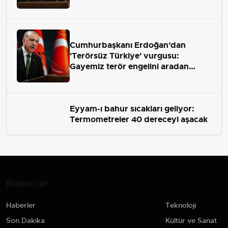
Cumhurbaşkanı Erdoğan'dan
'Terörsüz Türkiye' vurgusu:
Gayemiz terör engelini aradan
çekip almaktır
Eyyam-ı bahur sıcakları geliyor:
Termometreler 40 dereceyi aşacak
Haberler
Haberler
Teknoloji
Son Dakika
Kültür ve Sanat