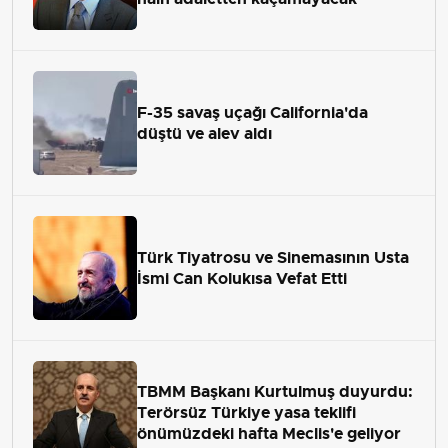
F-35 savaş uçağı California'da
düştü ve alev aldı
Türk Tiyatrosu ve Sinemasının Usta
İsmi Can Kolukısa Vefat Etti
TBMM Başkanı Kurtulmuş duyurdu:
Terörsüz Türkiye yasa teklifi
önümüzdeki hafta Meclis'e geliyor