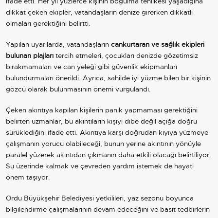
ifade etti. Her yıl yüzlerce kişinin boğulma tehlikesi yaşadığına
dikkat çeken ekipler, vatandaşların denize girerken dikkatli
olmaları gerektiğini belirtti.
Yapılan uyarılarda, vatandaşların
cankurtaran ve sağlık ekipleri
bulunan plajları
tercih etmeleri, çocukları denizde gözetimsiz
bırakmamaları ve can yeleği gibi güvenlik ekipmanları
bulundurmaları önerildi. Ayrıca, sahilde iyi yüzme bilen bir kişinin
gözcü olarak bulunmasının önemi vurgulandı.
Çeken akıntıya kapılan kişilerin panik yapmaması gerektiğini
belirten uzmanlar, bu akıntıların kişiyi dibe değil açığa doğru
sürüklediğini ifade etti. Akıntıya karşı doğrudan kıyıya yüzmeye
çalışmanın yorucu olabileceği, bunun yerine akıntının yönüyle
paralel yüzerek akıntıdan çıkmanın daha etkili olacağı belirtiliyor.
Su üzerinde kalmak ve çevreden yardım istemek de hayati
önem taşıyor.
Ordu Büyükşehir Belediyesi yetkilileri, yaz sezonu boyunca
bilgilendirme çalışmalarının devam edeceğini ve basit tedbirlerin