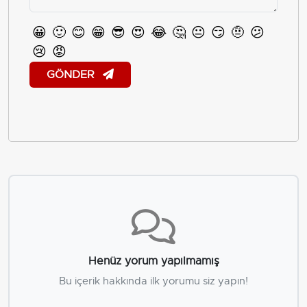
😀
🙂
😊
😁
😎
😍
😂
🤔
😐
😏
🤨
😕
😢
😡
GÖNDER
Henüz yorum yapılmamış
Bu içerik hakkında ilk yorumu siz yapın!