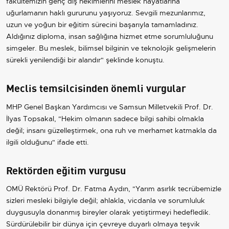
fakültemizin genç diş hekimlerini meslek hayatlarına
uğurlamanın haklı gururunu yaşıyoruz. Sevgili mezunlarımız,
uzun ve yoğun bir eğitim sürecini başarıyla tamamladınız.
Aldığınız diploma, insan sağlığına hizmet etme sorumluluğunu
simgeler. Bu meslek, bilimsel bilginin ve teknolojik gelişmelerin
sürekli yenilendiği bir alandır" şeklinde konuştu.
Meclis temsilcisinden önemli vurgular
MHP Genel Başkan Yardımcısı ve Samsun Milletvekili Prof. Dr.
İlyas Topsakal, "Hekim olmanın sadece bilgi sahibi olmakla
değil; insanı güzelleştirmek, ona ruh ve merhamet katmakla da
ilgili olduğunu" ifade etti.
Rektörden eğitim vurgusu
OMÜ Rektörü Prof. Dr. Fatma Aydın, "Yarım asırlık tecrübemizle
sizleri mesleki bilgiyle değil; ahlakla, vicdanla ve sorumluluk
duygusuyla donanmış bireyler olarak yetiştirmeyi hedefledik.
Sürdürülebilir bir dünya için çevreye duyarlı olmaya teşvik