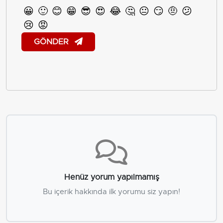
😀
🙂
😊
😁
😎
😍
😂
🤔
😐
😏
🤨
😕
😢
😡
GÖNDER
Henüz yorum yapılmamış
Bu içerik hakkında ilk yorumu siz yapın!