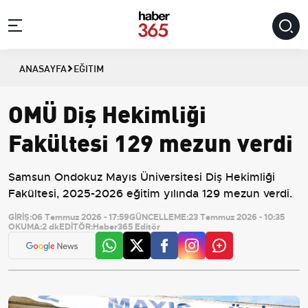
ANASAYFA
EĞITIM
OMÜ Diş Hekimliği
Fakültesi 129 mezun verdi
Samsun Ondokuz Mayıs Üniversitesi Diş Hekimliği
Fakültesi, 2025-2026 eğitim yılında 129 mezun verdi.
GİRİŞ:
06 Temmuz 2026 - 17:59
GÜNCELLEME:
23 Temmuz 2026 - 10:35
OKUMA:
2 dk
EDİTÖR:
Haber365 Editör