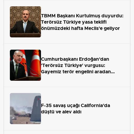
TBMM Başkanı Kurtulmuş duyurdu:
Terörsüz Türkiye yasa teklifi
önümüzdeki hafta Meclis'e geliyor
Cumhurbaşkanı Erdoğan'dan
'Terörsüz Türkiye' vurgusu:
Gayemiz terör engelini aradan
çekip almaktır
F-35 savaş uçağı California'da
düştü ve alev aldı