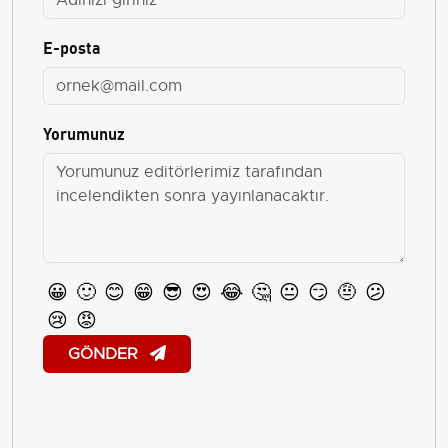
E-posta
Yorumunuz
😀
🙂
😊
😁
😎
😍
😂
🤔
😐
😏
🤨
😕
😢
😡
GÖNDER