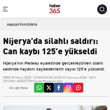
ANASAYFA
DÜNYA
Nijerya’da silahlı saldırı:
Can kaybı 125’e yükseldi
Nijerya’nın Pleteau eyaletinde gerçekleştirilen silahlı
saldırıda hayatını kaybedenlerin sayısı 125’e yükseldi.
GİRİŞ:
19 Mayıs 2023 - 17:59
GÜNCELLEME:
23 Temmuz 2026 - 08:11
OKUMA:
1 dk
EDİTÖR:
Kürşat Muratcan Kılıç