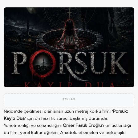
REKLAM
Niğde’de çekilmesi planlanan uzun metraj korku filmi
'Porsuk:
Kayıp Dua'
için ön hazırlık süreci başlamış durumda.
Yönetmenliği ve senaristliğini
Ömer Faruk Eroğlu
’nun üstlendiği
bu film, yerel kültür öğeleri, Anadolu efsaneleri ve psikolojik