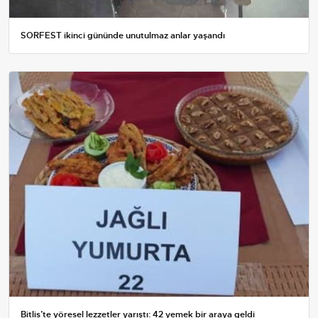
SORFEST ikinci gününde unutulmaz anlar yaşandı
Bitlis’te yöresel lezzetler yarıştı: 42 yemek bir araya geldi