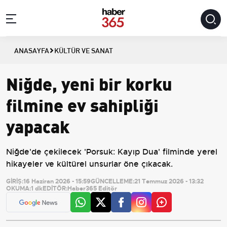
ANASAYFA
KÜLTÜR VE SANAT
Niğde, yeni bir korku
filmine ev sahipliği
yapacak
Niğde'de çekilecek 'Porsuk: Kayıp Dua' filminde yerel
hikayeler ve kültürel unsurlar öne çıkacak.
GİRİŞ:
16 Haziran 2026 - 15:59
GÜNCELLEME:
21 Temmuz 2026 - 13:32
OKUMA:
1 dk
EDİTÖR:
Haber365 Editör