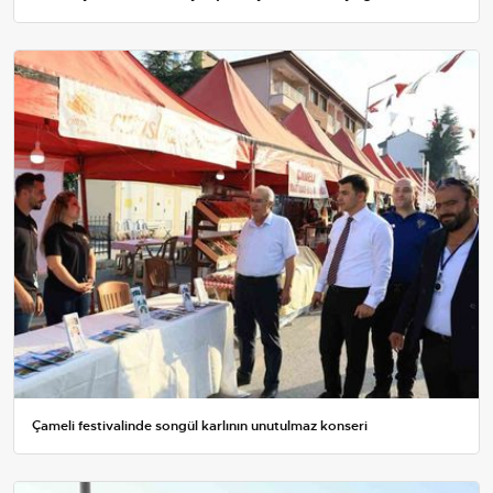
Çameli festivalinde songül karlının unutulmaz konseri