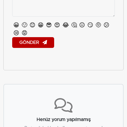
😀
🙂
😊
😁
😎
😍
😂
🤔
😐
😏
🤨
😕
😢
😡
GÖNDER
Henüz yorum yapılmamış