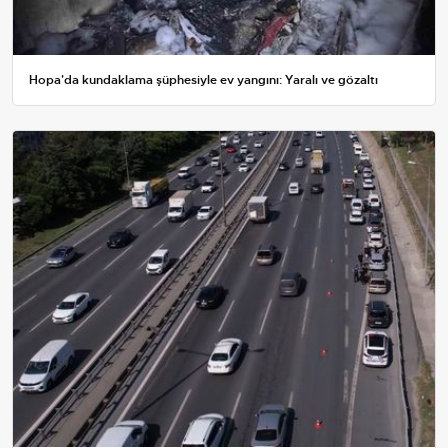
Hopa'da kundaklama şüphesiyle ev yangını: Yaralı ve gözaltı