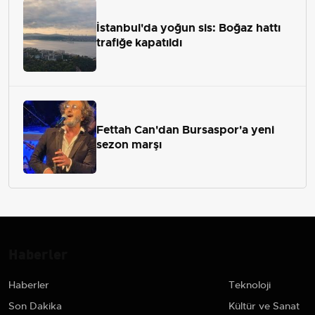
İstanbul'da yoğun sis: Boğaz hattı
trafiğe kapatıldı
Fettah Can'dan Bursaspor'a yeni
sezon marşı
Haberler
Haberler
Teknoloji
Son Dakika
Kültür ve Sanat