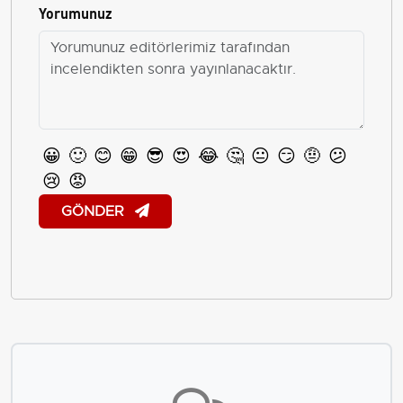
Yorumunuz
😀
🙂
😊
😁
😎
😍
😂
🤔
😐
😏
🤨
😕
😢
😡
GÖNDER