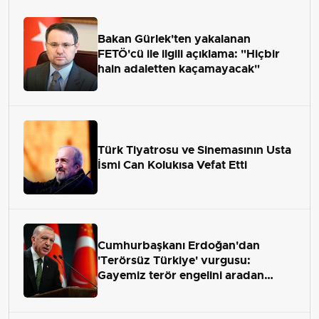
Bakan Gürlek'ten yakalanan
FETÖ'cü ile ilgili açıklama: "Hiçbir
hain adaletten kaçamayacak"
Türk Tiyatrosu ve Sinemasının Usta
İsmi Can Kolukısa Vefat Etti
Cumhurbaşkanı Erdoğan'dan
'Terörsüz Türkiye' vurgusu:
Gayemiz terör engelini aradan
çekip almaktır