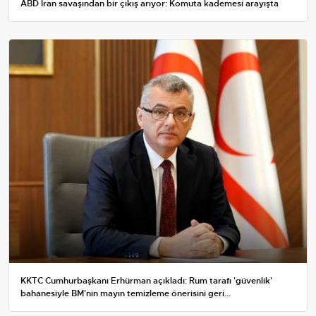
ABD İran savaşından bir çıkış arıyor: Komuta kademesi arayışta
KKTC Cumhurbaşkanı Erhürman açıkladı: Rum tarafı 'güvenlik'
bahanesiyle BM'nin mayın temizleme önerisini geri...