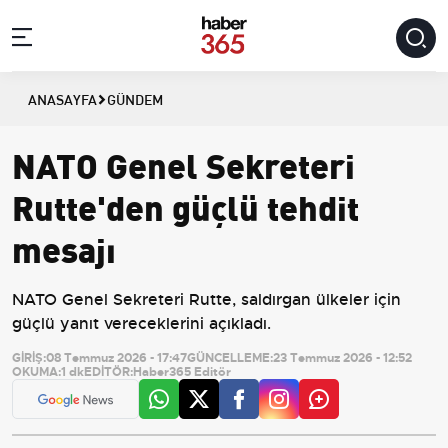
ANASAYFA
GÜNDEM
NATO Genel Sekreteri
Rutte'den güçlü tehdit
mesajı
NATO Genel Sekreteri Rutte, saldırgan ülkeler için
güçlü yanıt vereceklerini açıkladı.
GİRİŞ:
08 Temmuz 2026 - 17:47
GÜNCELLEME:
23 Temmuz 2026 - 12:52
OKUMA:
1 dk
EDİTÖR:
Haber365 Editör