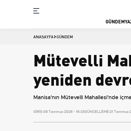
GÜNDEM
YA
ANASAYFA
GÜNDEM
Mütevelli Mah
yeniden devr
Manisa'nın Mütevelli Mahallesi'nde içme 
GİRİŞ:
08 Temmuz 2026 - 16:33
GÜNCELLEME:
21 Temmuz 2