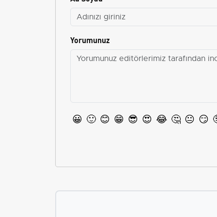
Yorumunuz
😀
🙂
😊
😁
😎
😍
😂
🤔
😐
😏