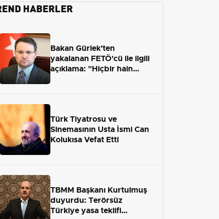
REND HABERLER
Bakan Gürlek'ten
yakalanan FETÖ'cü ile ilgili
açıklama: "Hiçbir hain
adaletten kaçamayacak"
Türk Tiyatrosu ve
Sinemasının Usta İsmi Can
Kolukısa Vefat Etti
TBMM Başkanı Kurtulmuş
duyurdu: Terörsüz
Türkiye yasa teklifi