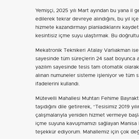
Yemişçi, 2025 yılı Mart ayından bu yana il g
edilerek tekrar devreye alındığını, bu yıl iç
hizmete kazandırmayı planladıklarını kaydett
kesintisiz içme suyu ulaştırmak. Bu doğrultu
Mekatronik Teknikeri Atalay Varlıakman ise
sayesinde tüm süreçlerin 24 saat boyunca an
yazılım sayesinde tesis tam otomatik olarak 
alınan numuneler sisteme işleniyor ve tüm sü
ifadelerini kullandı.
Mütevelli Mahallesi Muhtarı Fehime Bayrakt
taşıdığını dile getirerek, “Tesisimiz 2019 yı
çalışmalarıyla yeniden hizmet vermeye başl
içme suyuna kavuşmamızı sağlayan Manisa 
teşekkür ediyorum. Mahallemiz için çok değe