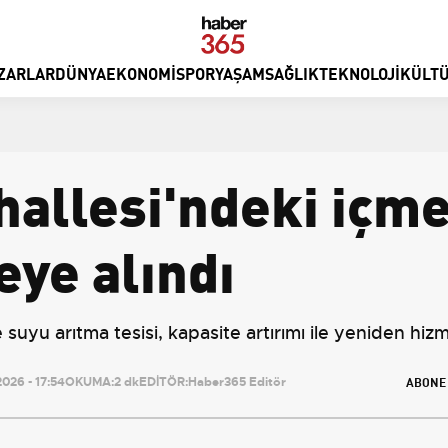
ZARLAR
DÜNYA
EKONOMI
SPOR
YAŞAM
SAĞLIK
TEKNOLOJI
KÜLTÜ
allesi'ndeki içme
eye alındı
suyu arıtma tesisi, kapasite artırımı ile yeniden hizm
ABONE
026 - 17:54
OKUMA:
2 dk
EDİTÖR:
Haber365 Editör