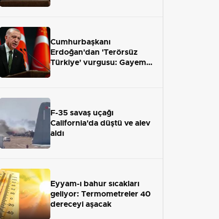
önümüzdeki hafta Meclis'e
geliyor
Cumhurbaşkanı
Erdoğan'dan 'Terörsüz
Türkiye' vurgusu: Gayemiz
terör engelini aradan çekip
almaktır
F-35 savaş uçağı
California'da düştü ve alev
aldı
Eyyam-ı bahur sıcakları
geliyor: Termometreler 40
dereceyi aşacak