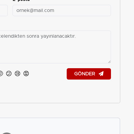
🤨
😕
😢
😡
GÖNDER