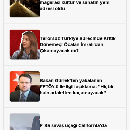
mağarası kültür ve sanatın yeni
adresi oldu
Terörsüz Türkiye Sürecinde Kritik
Dönemeç! Öcalan İmralı'dan
Çıkamayacak mı?
Bakan Gürlek'ten yakalanan
FETÖ'cü ile ilgili açıklama: "Hiçbir
hain adaletten kaçamayacak"
F-35 savaş uçağı California'da