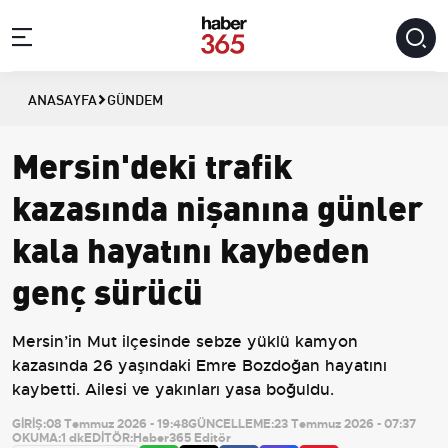
ANASAYFA
GÜNDEM
Mersin'deki trafik
kazasında nişanına günler
kala hayatını kaybeden
genç sürücü
Mersin’in Mut ilçesinde sebze yüklü kamyon
kazasında 26 yaşındaki Emre Bozdoğan hayatını
kaybetti. Ailesi ve yakınları yasa boğuldu.
GİRİŞ:
08 Temmuz 2026 - 19:48
GÜNCELLEME:
23 Temmuz 2026 - 07:37
OKUMA:
1 dk
EDİTÖR:
Haber365 Editör