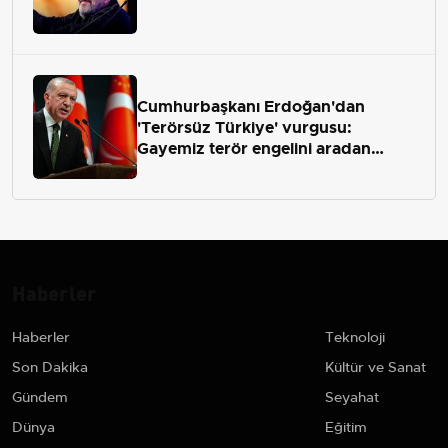
Cumhurbaşkanı Erdoğan'dan
'Terörsüz Türkiye' vurgusu:
Gayemiz terör engelini aradan
çekip almaktır
Haberler
Haberler
Teknoloji
Son Dakika
Kültür ve Sanat
Gündem
Seyahat
Dünya
Eğitim