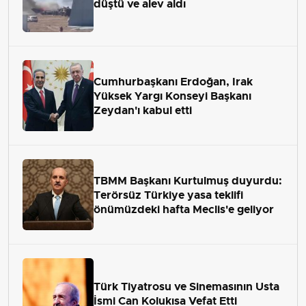
düştü ve alev aldı
Cumhurbaşkanı Erdoğan, Irak
Yüksek Yargı Konseyi Başkanı
Zeydan'ı kabul etti
TBMM Başkanı Kurtulmuş duyurdu:
Terörsüz Türkiye yasa teklifi
önümüzdeki hafta Meclis'e geliyor
Türk Tiyatrosu ve Sinemasının Usta
İsmi Can Kolukısa Vefat Etti