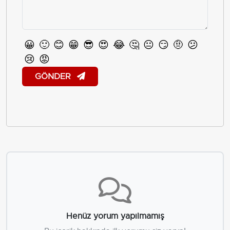
😀
🙂
😊
😁
😎
😍
😂
🤔
😐
😏
🤨
😕
😢
😡
GÖNDER
Henüz yorum yapılmamış