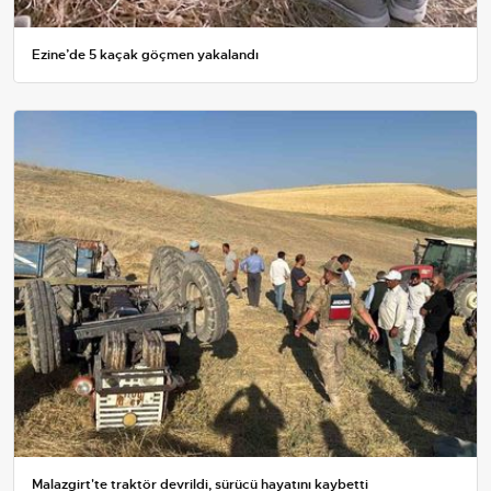
Ezine’de 5 kaçak göçmen yakalandı
Malazgirt'te traktör devrildi, sürücü hayatını kaybetti