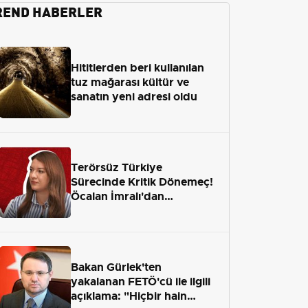
REND HABERLER
Hititlerden beri kullanılan
tuz mağarası kültür ve
sanatın yeni adresi oldu
Terörsüz Türkiye
Sürecinde Kritik Dönemeç!
Öcalan İmralı'dan
Çıkamayacak mı?
Bakan Gürlek'ten
yakalanan FETÖ'cü ile ilgili
açıklama: "Hiçbir hain