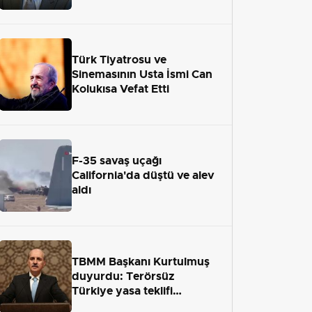
adaletten kaçamayacak"
Türk Tiyatrosu ve
Sinemasının Usta İsmi Can
Kolukısa Vefat Etti
F-35 savaş uçağı
California'da düştü ve alev
aldı
TBMM Başkanı Kurtulmuş
duyurdu: Terörsüz
Türkiye yasa teklifi
önümüzdeki hafta Meclis'e