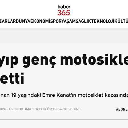
ZARLAR
DÜNYA
EKONOMI
SPOR
YAŞAM
SAĞLIK
TEKNOLOJI
KÜLTÜ
yıp genç motosikl
etti
anan 19 yaşındaki Emre Kanat'ın motosiklet kazasında 
ABONE
26 - 02:32
OKUMA:
1 dk
EDİTÖR:
Haber365 Editör