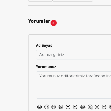
Yorumlar
0
Ad Soyad
Yorumunuz
😀
🙂
😊
😁
😎
😍
😂
🤔
😐
😏