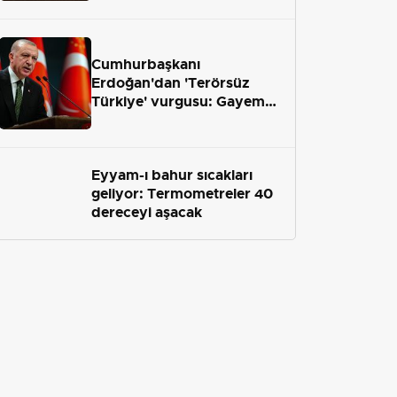
geliyor
Cumhurbaşkanı
Erdoğan'dan 'Terörsüz
Türkiye' vurgusu: Gayemiz
terör engelini aradan çekip
almaktır
Eyyam-ı bahur sıcakları
geliyor: Termometreler 40
dereceyi aşacak