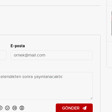
E-posta
🤨
😕
😢
😡
GÖNDER