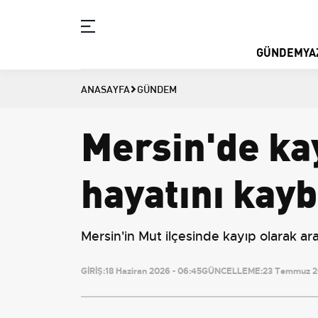
GÜNDEM
YA
ANASAYFA
GÜNDEM
Mersin'de ka
hayatını kayb
Mersin'in Mut ilçesinde kayıp olarak ar
GİRİŞ:
18 Haziran 2026 - 06:45
GÜNCELLEME:
23 Temmuz 20