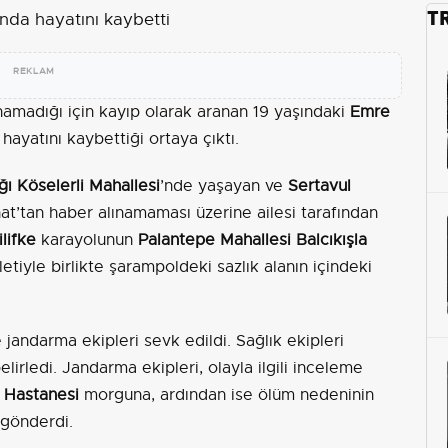
T
REKLAM
ınamadığı için kayıp olarak aranan 19 yaşındaki
Emre
hayatını kaybettiği ortaya çıktı.
ı Köselerli Mahallesi
’nde yaşayan ve
Sertavul
at’tan haber alınamaması üzerine ailesi tarafından
lifke
karayolunun
Palantepe Mahallesi
Balcıkışla
iyle birlikte şarampoldeki sazlık alanın içindeki
 jandarma ekipleri sevk edildi. Sağlık ekipleri
lirledi. Jandarma ekipleri, olayla ilgili inceleme
 Hastanesi
morguna, ardından ise ölüm nedeninin
 gönderdi.