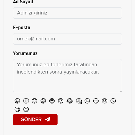
Ad Soyad
E-posta
Yorumunuz
😀
🙂
😊
😁
😎
😍
😂
🤔
😐
😏
🤨
😕
😢
😡
GÖNDER