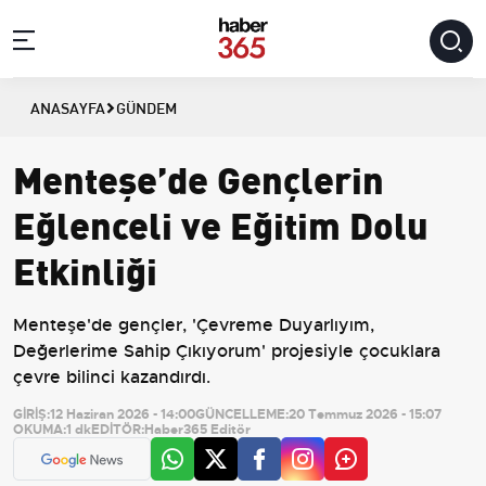
ANASAYFA
GÜNDEM
Menteşe’de Gençlerin
Eğlenceli ve Eğitim Dolu
Etkinliği
Menteşe'de gençler, 'Çevreme Duyarlıyım,
Değerlerime Sahip Çıkıyorum' projesiyle çocuklara
çevre bilinci kazandırdı.
GİRİŞ:
12 Haziran 2026 - 14:00
GÜNCELLEME:
20 Temmuz 2026 - 15:07
OKUMA:
1 dk
EDİTÖR:
Haber365 Editör