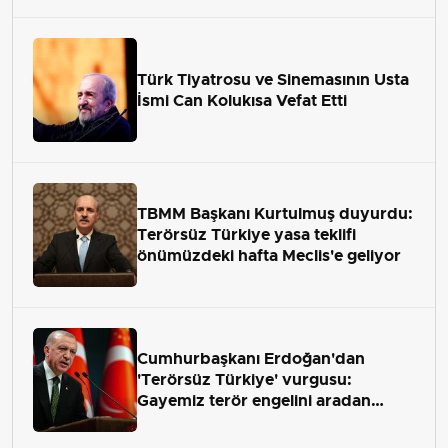
Türk Tiyatrosu ve Sinemasının Usta
İsmi Can Kolukısa Vefat Etti
TBMM Başkanı Kurtulmuş duyurdu:
Terörsüz Türkiye yasa teklifi
önümüzdeki hafta Meclis'e geliyor
Cumhurbaşkanı Erdoğan'dan
'Terörsüz Türkiye' vurgusu:
Gayemiz terör engelini aradan
çekip almaktır