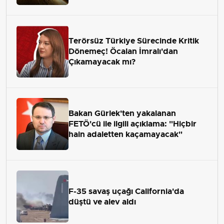
Terörsüz Türkiye Sürecinde Kritik
Dönemeç! Öcalan İmralı'dan
Çıkamayacak mı?
Bakan Gürlek'ten yakalanan
FETÖ'cü ile ilgili açıklama: "Hiçbir
hain adaletten kaçamayacak"
F-35 savaş uçağı California'da
düştü ve alev aldı