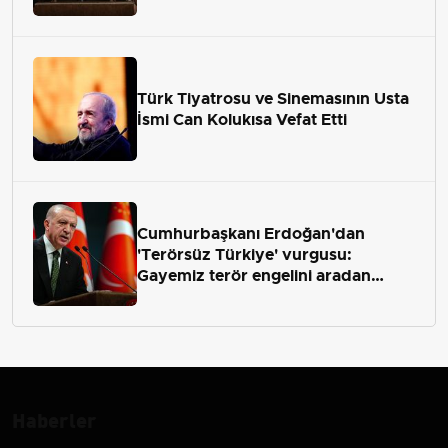
Türk Tiyatrosu ve Sinemasının Usta
İsmi Can Kolukısa Vefat Etti
Cumhurbaşkanı Erdoğan'dan
'Terörsüz Türkiye' vurgusu:
Gayemiz terör engelini aradan
çekip almaktır
Haberler