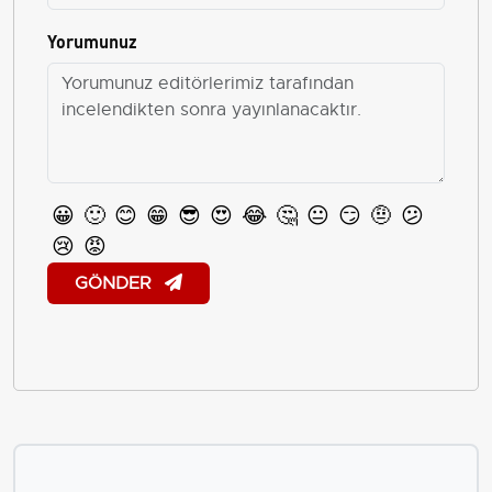
Yorumunuz
😀
🙂
😊
😁
😎
😍
😂
🤔
😐
😏
🤨
😕
😢
😡
GÖNDER