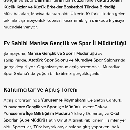
Gençlik ve Spor Bakanlığı tarafından düzenlenen
Okul Sporları
Küçük Kızlar ve Küçük Erkekler Basketbol Türkiye Birinciliği
Müsabakaları, Manisa’da start aldı. Ülkenin 10 farklı ilinden gelen
takımlar, şampiyonluk kupasını kazanmak için parkede kıyasıya
mücadele veriyor.
Ev Sahibi Manisa Gençlik ve Spor İl Müdürlüğü
Şampiyona,
Manisa Gençlik ve Spor İl Müdürlüğü
ev
sahipliğinde,
Atatürk Spor Salonu
ve
Muradiye Spor Salonu
’nda
gerçekleştiriliyor. Organizasyonun açılış seremonisi, Muradiye
Spor Salonu’nda yoğun bir katılımla gerçekleştirildi.
Katılımcılar ve Açılış Töreni
Açılış programında
Yunusemre Kaymakamı
Celalettin Cantürk,
Yunusemre Gençlik ve Spor İlçe Müdürü
Levent Tokay,
Yunusemre İlçe Milli Eğitim Müdürü
Yıldıray Demirtaş ve
Okul
Sporları Şube Müdürü
Fatih Umut Altınışık gibi önemli isimler yer
aldı. Sporcular, Türk bayraklarıyla salona giriş yaparken, halk