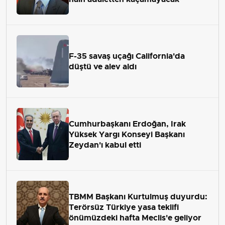
F-35 savaş uçağı California'da
düştü ve alev aldı
Cumhurbaşkanı Erdoğan, Irak
Yüksek Yargı Konseyi Başkanı
Zeydan'ı kabul etti
TBMM Başkanı Kurtulmuş duyurdu:
Terörsüz Türkiye yasa teklifi
önümüzdeki hafta Meclis'e geliyor