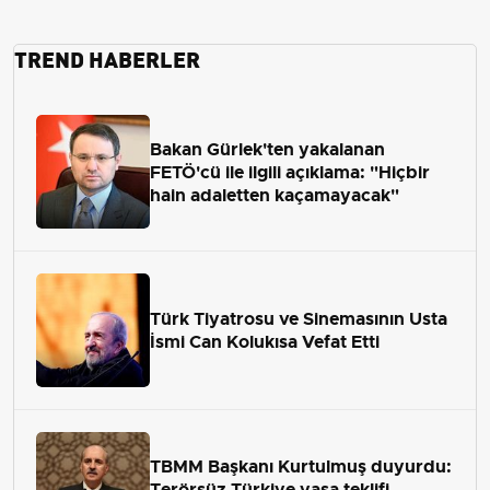
TREND HABERLER
Bakan Gürlek'ten yakalanan
FETÖ'cü ile ilgili açıklama: "Hiçbir
hain adaletten kaçamayacak"
Türk Tiyatrosu ve Sinemasının Usta
İsmi Can Kolukısa Vefat Etti
TBMM Başkanı Kurtulmuş duyurdu:
Terörsüz Türkiye yasa teklifi