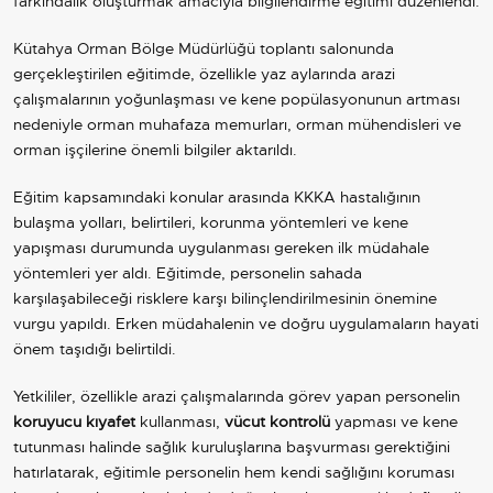
farkındalık oluşturmak amacıyla bilgilendirme eğitimi düzenlendi.
Kütahya Orman Bölge Müdürlüğü toplantı salonunda
gerçekleştirilen eğitimde, özellikle yaz aylarında arazi
çalışmalarının yoğunlaşması ve kene popülasyonunun artması
nedeniyle orman muhafaza memurları, orman mühendisleri ve
orman işçilerine önemli bilgiler aktarıldı.
Eğitim kapsamındaki konular arasında KKKA hastalığının
bulaşma yolları, belirtileri, korunma yöntemleri ve kene
yapışması durumunda uygulanması gereken ilk müdahale
yöntemleri yer aldı. Eğitimde, personelin sahada
karşılaşabileceği risklere karşı bilinçlendirilmesinin önemine
vurgu yapıldı. Erken müdahalenin ve doğru uygulamaların hayati
önem taşıdığı belirtildi.
Yetkililer, özellikle arazi çalışmalarında görev yapan personelin
koruyucu kıyafet
kullanması,
vücut kontrolü
yapması ve kene
tutunması halinde sağlık kuruluşlarına başvurması gerektiğini
hatırlatarak, eğitimle personelin hem kendi sağlığını koruması