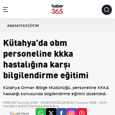
ANASAYFA
EĞITIM
Kütahya’da obm
personeline kkka
hastalığına karşı
bilgilendirme eğitimi
Kütahya Orman Bölge Müdürlüğü, personeline KKKA
hastalığı konusunda bilgilendirme eğitimi düzenledi.
GİRİŞ:
08 Temmuz 2026 - 10:09
GÜNCELLEME:
20 Temmuz 2026 - 10:54
OKUMA:
1 dk
EDİTÖR:
Haber365 Editör