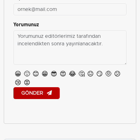
Yorumunuz
😀
🙂
😊
😁
😎
😍
😂
🤔
😐
😏
🤨
😕
😢
😡
GÖNDER