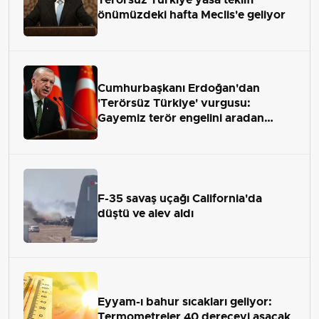
önümüzdeki hafta Meclis'e geliyor
Cumhurbaşkanı Erdoğan'dan
'Terörsüz Türkiye' vurgusu:
Gayemiz terör engelini aradan
çekip almaktır
F-35 savaş uçağı California'da
düştü ve alev aldı
Eyyam-ı bahur sıcakları geliyor:
Termometreler 40 dereceyi aşacak