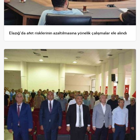
Elazığ'da afet risklerinin azaltılmasına yönelik çalışmalar ele alındı