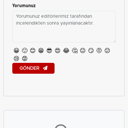
Yorumunuz
😀
🙂
😊
😁
😎
😍
😂
🤔
😐
😏
🤨
😕
😢
😡
GÖNDER