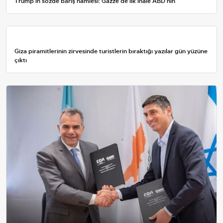
Trump’ın sözde barış hamlesi: Gazze’de ilk ihale ABD’nin
Giza piramitlerinin zirvesinde turistlerin bıraktığı yazılar gün yüzüne
çıktı