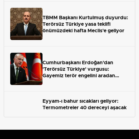
TBMM Başkanı Kurtulmuş duyurdu:
Terörsüz Türkiye yasa teklifi
önümüzdeki hafta Meclis'e geliyor
Cumhurbaşkanı Erdoğan'dan
'Terörsüz Türkiye' vurgusu:
Gayemiz terör engelini aradan
çekip almaktır
Eyyam-ı bahur sıcakları geliyor:
Termometreler 40 dereceyi aşacak