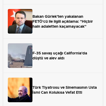
Bakan Gürlek'ten yakalanan
FETÖ'cü ile ilgili açıklama: "Hiçbir
hain adaletten kaçamayacak"
F-35 savaş uçağı California'da
düştü ve alev aldı
Türk Tiyatrosu ve Sinemasının Usta
İsmi Can Kolukısa Vefat Etti