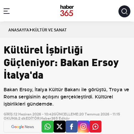
ANASAYFA
KÜLTÜR VE SANAT
Kültürel İşbirliği
Güçleniyor: Bakan Ersoy
İtalya'da
Bakan Ersoy, İtalya Kültür Bakanı ile görüştü, Troya ve
Roma sergisinin açılışını gerçekleştirdi. Kültürel
işbirlikleri gündemde.
GİRİŞ:
12 Haziran 2026 - 10:42
GÜNCELLEME:
20 Temmuz 2026 - 11:15
OKUMA:
2 dk
EDİTÖR:
Haber365 Editör