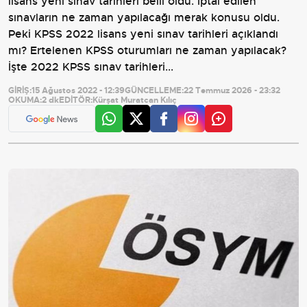
lisans yeni sınav tarihleri belli oldu. İptal edilen
sınavların ne zaman yapılacağı merak konusu oldu.
Peki KPSS 2022 lisans yeni sınav tarihleri açıklandı
mı? Ertelenen KPSS oturumları ne zaman yapılacak?
İşte 2022 KPSS sınav tarihleri...
GİRİŞ:
15 Ağustos 2022 - 12:39
GÜNCELLEME:
22 Temmuz 2026 - 23:32
OKUMA:
2 dk
EDİTÖR:
Kürşat Muratcan Kılıç