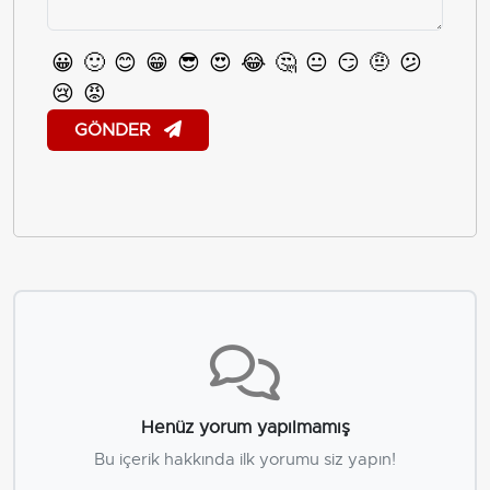
😀
🙂
😊
😁
😎
😍
😂
🤔
😐
😏
🤨
😕
😢
😡
GÖNDER
Henüz yorum yapılmamış
Bu içerik hakkında ilk yorumu siz yapın!