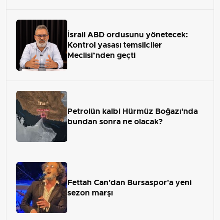
İsrail ABD ordusunu yönetecek:
Kontrol yasası temsilciler
Meclisi’nden geçti
Petrolün kalbi Hürmüz Boğazı'nda
bundan sonra ne olacak?
Fettah Can'dan Bursaspor'a yeni
sezon marşı