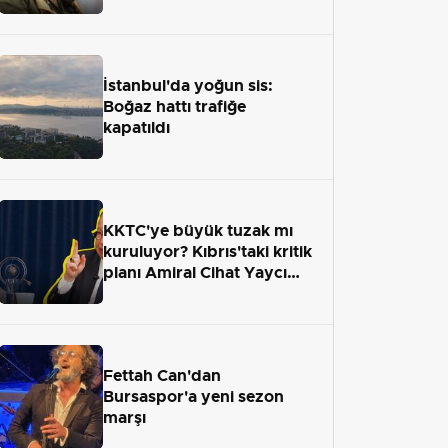
uzaklaştırıldı
İstanbul'da yoğun sis:
Boğaz hattı trafiğe
kapatıldı
KKTC'ye büyük tuzak mı
kuruluyor? Kıbrıs'taki kritik
planı Amiral Cihat Yaycı
anlattı
Fettah Can'dan
Bursaspor'a yeni sezon
marşı