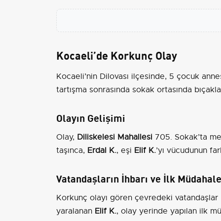
Kocaeli’de Korkunç Olay
Kocaeli’nin Dilovası ilçesinde, 5 çocuk anne
tartışma sonrasında sokak ortasında bıçakla
Olayın Gelişimi
Olay,
Diliskelesi Mahallesi
705. Sokak’ta mey
taşınca,
Erdal K.
, eşi
Elif K.
’yı vücudunun far
Vatandaşların İhbarı ve İlk Müdahal
Korkunç olayı gören çevredeki vatandaşlar h
yaralanan
Elif K.
, olay yerinde yapılan ilk m