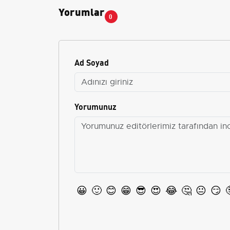
Yorumlar
0
Ad Soyad
Yorumunuz
😀
🙂
😊
😁
😎
😍
😂
🤔
😐
😏