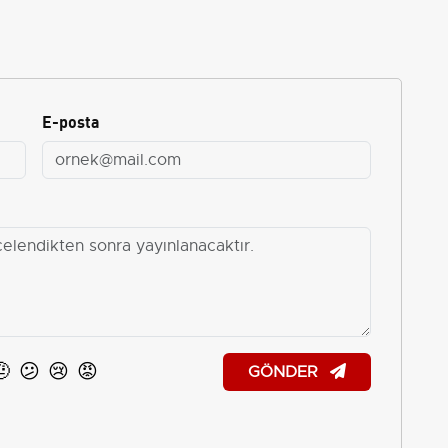
E-posta
🤨
😕
😢
😡
GÖNDER