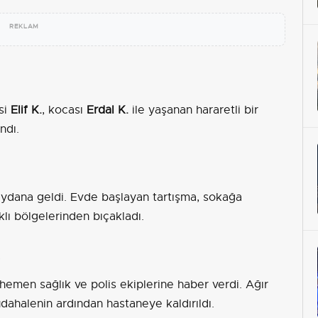
REKLAM
si
Elif K.
, kocası
Erdal K.
ile yaşanan hararetli bir
ndı.
dana geldi. Evde başlayan tartışma, sokağa
klı bölgelerinden bıçakladı.
e
emen sağlık ve polis ekiplerine haber verdi. Ağır
üdahalenin ardından hastaneye kaldırıldı.