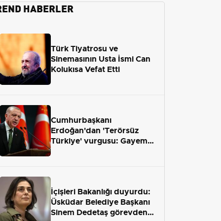
REND HABERLER
Türk Tiyatrosu ve
Sinemasının Usta İsmi Can
Kolukısa Vefat Etti
Cumhurbaşkanı
Erdoğan'dan 'Terörsüz
Türkiye' vurgusu: Gayemiz
terör engelini aradan çekip
almaktır
İçişleri Bakanlığı duyurdu:
Üsküdar Belediye Başkanı
Sinem Dedetaş görevden