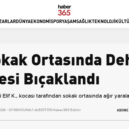
ZARLAR
DÜNYA
EKONOMI
SPOR
YAŞAM
SAĞLIK
TEKNOLOJI
KÜLTÜ
okak Ortasında Deh
si Bıçaklandı
Elif K., kocası tarafından sokak ortasında ağır yaralan
ABONE
26 - 07:58
OKUMA:
1 dk
EDİTÖR:
Haber365 Editör