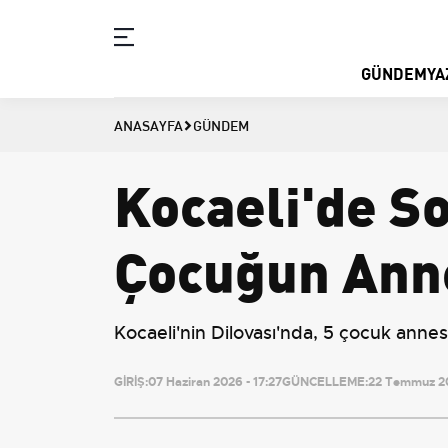
GÜNDEM
YA
ANASAYFA
GÜNDEM
Kocaeli'de S
Çocuğun Anne
Kocaeli'nin Dilovası'nda, 5 çocuk annesi 
GİRİŞ:
07 Haziran 2026 - 17:27
GÜNCELLEME:
22 Temmuz 20