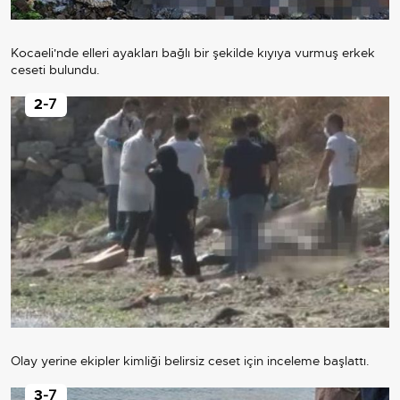
Kocaeli'nde elleri ayakları bağlı bir şekilde kıyıya vurmuş erkek
ceseti bulundu.
2
-7
Olay yerine ekipler kimliği belirsiz ceset için inceleme başlattı.
3
-7