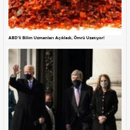
ABD'li Bilim Uzmanları Açıkladı, Ömrü Uzatıyor!