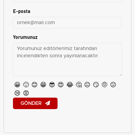
E-posta
Yorumunuz
😀
🙂
😊
😁
😎
😍
😂
🤔
😐
😏
🤨
😕
😢
😡
GÖNDER