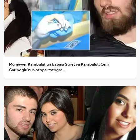
Münevver Karabulut'un babası Süreyya Karabulut, Cem
Garipoğlu'nun otopsi fotoğra...