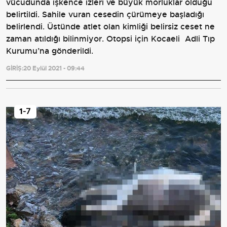
vücudunda işkence izleri ve büyük morluklar olduğu
belirtildi. Sahile vuran cesedin çürümeye başladığı
belirlendi.
Üstünde atlet olan kimliği belirsiz ceset ne
zaman atıldığı bilinmiyor.
Otopsi için Kocaeli Adli Tıp
Kurumu’na gönderildi.
GİRİŞ:
20 Eylül 2021 - 09:44
1
-7