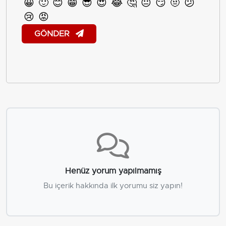
😀
🙂
😊
😁
😎
😍
😂
🤔
😐
😏
🤨
😕
😢
😡
GÖNDER
Henüz yorum yapılmamış
Bu içerik hakkında ilk yorumu siz yapın!