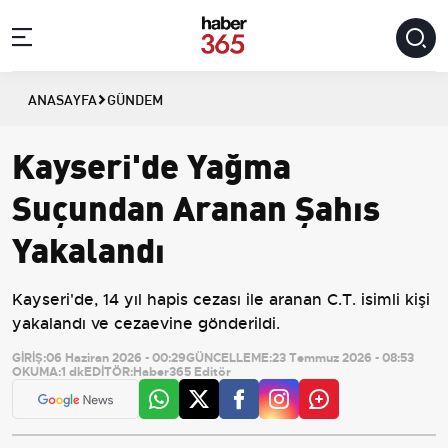
ANASAYFA
GÜNDEM
Kayseri'de Yağma
Suçundan Aranan Şahıs
Yakalandı
Kayseri'de, 14 yıl hapis cezası ile aranan C.T. isimli kişi
yakalandı ve cezaevine gönderildi.
GİRİŞ:
06 Haziran 2026 - 00:29
GÜNCELLEME:
23 Temmuz 2026 - 08:53
OKUMA:
1 dk
EDİTÖR:
Haber365 Editör