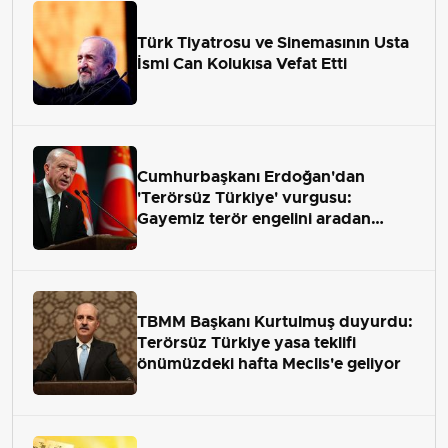
Türk Tiyatrosu ve Sinemasının Usta
İsmi Can Kolukısa Vefat Etti
Cumhurbaşkanı Erdoğan'dan
'Terörsüz Türkiye' vurgusu:
Gayemiz terör engelini aradan
çekip almaktır
TBMM Başkanı Kurtulmuş duyurdu:
Terörsüz Türkiye yasa teklifi
önümüzdeki hafta Meclis'e geliyor