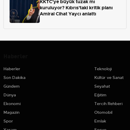
KKTC'ye büyük tuzak mı
kuruluyor? Kıbrıs'taki kritik planı
Amiral Cihat Yaycı anlattı
Haberler
Haberler
Teknoloji
Son Dakika
Kültür ve Sanat
Gündem
Seyahat
Dünya
Eğitim
Ekonomi
Tercih Rehberi
Magazin
Otomobil
Spor
Emlak
Yaşam
Sosyo