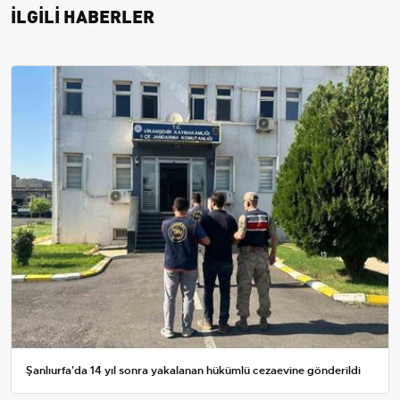
İLGİLİ HABERLER
Şanlıurfa'da 14 yıl sonra yakalanan hükümlü cezaevine gönderildi