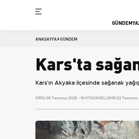
GÜNDEM
YA
ANASAYFA
GÜNDEM
Kars'ta sağan
Kars'ın Akyaka ilçesinde sağanak yağı
GİRİŞ:
08 Temmuz 2026 - 16:07
GÜNCELLEME:
23 Temmuz 2