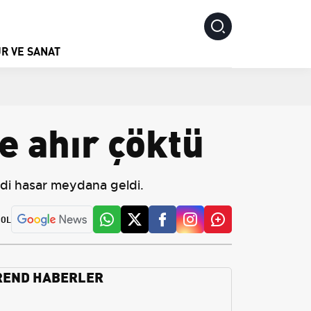
R VE SANAT
e ahır çöktü
ddi hasar meydana geldi.
 OL
REND HABERLER