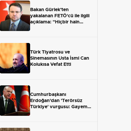
Bakan Gürlek'ten
yakalanan FETÖ'cü ile ilgili
açıklama: "Hiçbir hain
adaletten kaçamayacak"
Türk Tiyatrosu ve
Sinemasının Usta İsmi Can
Kolukısa Vefat Etti
Cumhurbaşkanı
Erdoğan'dan 'Terörsüz
Türkiye' vurgusu: Gayemiz
terör engelini aradan çekip
almaktır