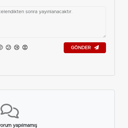
🤨
😕
😢
😡
GÖNDER
orum yapılmamış