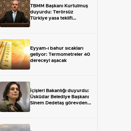
TBMM Başkanı Kurtulmuş
duyurdu: Terörsüz
Türkiye yasa teklifi
önümüzdeki hafta Meclis'e
geliyor
Eyyam-ı bahur sıcakları
geliyor: Termometreler 40
dereceyi aşacak
İçişleri Bakanlığı duyurdu:
Üsküdar Belediye Başkanı
Sinem Dedetaş görevden
uzaklaştırıldı