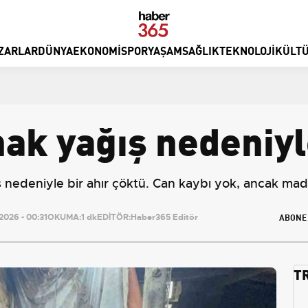
ZARLAR
DÜNYA
EKONOMI
SPOR
YAŞAM
SAĞLIK
TEKNOLOJI
KÜLTÜ
ak yağış nedeniyl
ş nedeniyle bir ahır çöktü. Can kaybı yok, ancak ma
ABONE
026 - 00:31
OKUMA:
1 dk
EDİTÖR:
Haber365 Editör
T