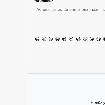
Yorumunuz
😀
🙂
😊
😁
😎
😍
😂
🤔
😐
😏
Henüz y