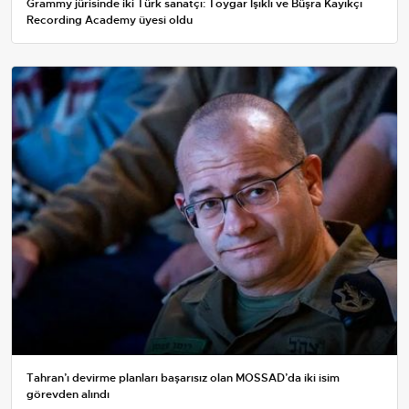
Grammy jürisinde iki Türk sanatçı: Toygar Işıklı ve Büşra Kayıkçı
Recording Academy üyesi oldu
Tahran’ı devirme planları başarısız olan MOSSAD’da iki isim
görevden alındı