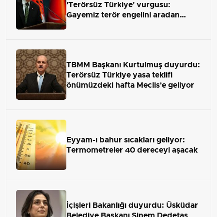
'Terörsüz Türkiye' vurgusu:
Gayemiz terör engelini aradan
çekip almaktır
TBMM Başkanı Kurtulmuş duyurdu:
Terörsüz Türkiye yasa teklifi
önümüzdeki hafta Meclis'e geliyor
Eyyam-ı bahur sıcakları geliyor:
Termometreler 40 dereceyi aşacak
İçişleri Bakanlığı duyurdu: Üsküdar
Belediye Başkanı Sinem Dedetaş