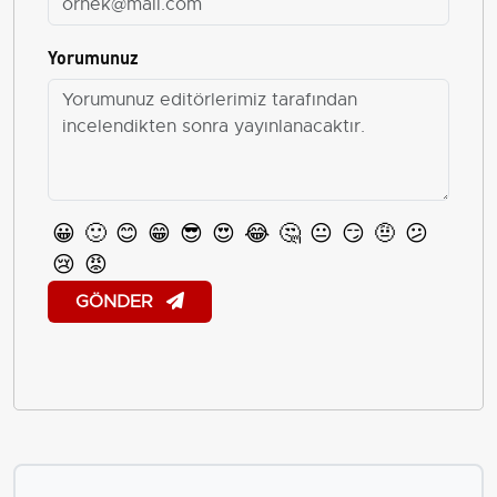
Yorumunuz
😀
🙂
😊
😁
😎
😍
😂
🤔
😐
😏
🤨
😕
😢
😡
GÖNDER