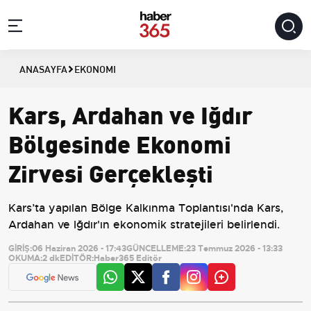
ANASAYFA
EKONOMI
Kars, Ardahan ve Iğdır
Bölgesinde Ekonomi
Zirvesi Gerçekleşti
Kars’ta yapılan Bölge Kalkınma Toplantısı'nda Kars,
Ardahan ve Iğdır'ın ekonomik stratejileri belirlendi.
GİRİŞ:
06 Haziran 2026 - 17:43
GÜNCELLEME:
23 Temmuz 2026 - 13:33
OKUMA:
2 dk
EDİTÖR:
Haber365 Editör