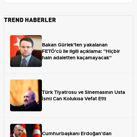
TREND HABERLER
Bakan Gürlek'ten yakalanan
FETÖ'cü ile ilgili açıklama: "Hiçbir
hain adaletten kaçamayacak"
Türk Tiyatrosu ve Sinemasının Usta
İsmi Can Kolukısa Vefat Etti
Cumhurbaşkanı Erdoğan'dan