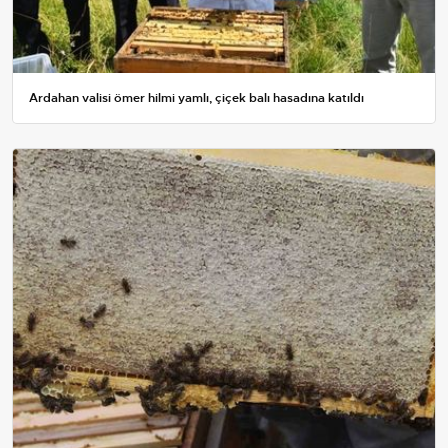
Ardahan valisi ömer hilmi yamlı, çiçek balı hasadına katıldı