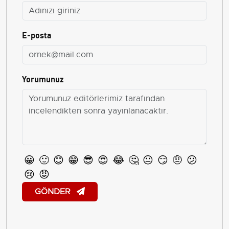
E-posta
Yorumunuz
😀
🙂
😊
😁
😎
😍
😂
🤔
😐
😏
🤨
😕
😢
😡
GÖNDER