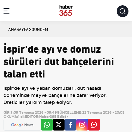
ANASAYFA
GÜNDEM
İspir'de ayı ve domuz
sürüleri dut bahçelerini
talan etti
İspir'de ayı ve yaban domuzları, dut hasadı
döneminde meyve bahçelerine zarar veriyor.
Üreticiler yardım talep ediyor.
GİRİŞ:
09 Temmuz 2026 - 09:49
GÜNCELLEME:
22 Temmuz 2026 - 20:08
OKUMA:
1 dk
EDİTÖR:
Haber365 Editör