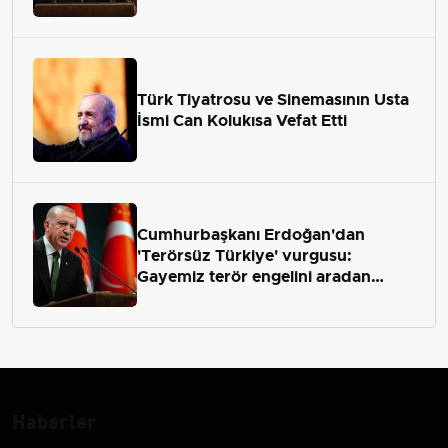
Türk Tiyatrosu ve Sinemasının Usta
İsmi Can Kolukısa Vefat Etti
Cumhurbaşkanı Erdoğan'dan
'Terörsüz Türkiye' vurgusu:
Gayemiz terör engelini aradan
çekip almaktır
Haberler