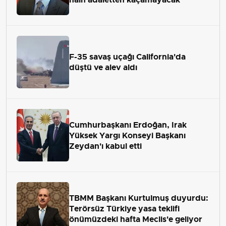
F-35 savaş uçağı California'da
düştü ve alev aldı
Cumhurbaşkanı Erdoğan, Irak
Yüksek Yargı Konseyi Başkanı
Zeydan'ı kabul etti
TBMM Başkanı Kurtulmuş duyurdu:
Terörsüz Türkiye yasa teklifi
önümüzdeki hafta Meclis'e geliyor