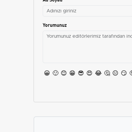
Yorumunuz
😀
🙂
😊
😁
😎
😍
😂
🤔
😐
😏