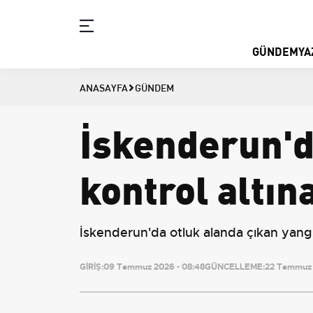
GÜNDEM
YA
ANASAYFA
GÜNDEM
İskenderun'd
kontrol altına
İskenderun'da otluk alanda çıkan yangın,
GİRİŞ:
09 Temmuz 2026 - 08:48
GÜNCELLEME:
22 Temmuz 