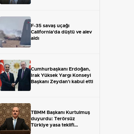
adaletten kaçamayacak"
F-35 savaş uçağı
California'da düştü ve alev
aldı
Cumhurbaşkanı Erdoğan,
Irak Yüksek Yargı Konseyi
Başkanı Zeydan'ı kabul etti
TBMM Başkanı Kurtulmuş
duyurdu: Terörsüz
Türkiye yasa teklifi
önümüzdeki hafta Meclis'e