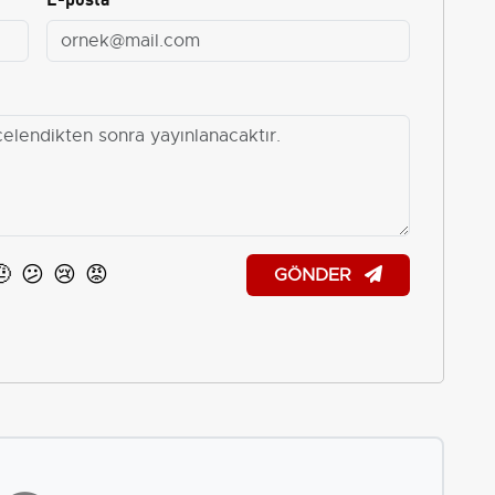
🤨
😕
😢
😡
GÖNDER