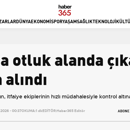
ZARLAR
DÜNYA
EKONOMI
SPOR
YAŞAM
SAĞLIK
TEKNOLOJI
KÜLTÜ
a otluk alanda çı
 alındı
 itfaiye ekiplerinin hızlı müdahalesiyle kontrol altına
ABONE
2026 - 00:37
OKUMA:
1 dk
EDİTÖR:
Haber365 Editör