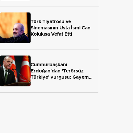
geliyor
Türk Tiyatrosu ve
Sinemasının Usta İsmi Can
Kolukısa Vefat Etti
Cumhurbaşkanı
Erdoğan'dan 'Terörsüz
Türkiye' vurgusu: Gayemiz
terör engelini aradan çekip
almaktır