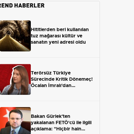
REND HABERLER
Hititlerden beri kullanılan
tuz mağarası kültür ve
sanatın yeni adresi oldu
Terörsüz Türkiye
Sürecinde Kritik Dönemeç!
Öcalan İmralı'dan
Çıkamayacak mı?
Bakan Gürlek'ten
yakalanan FETÖ'cü ile ilgili
açıklama: "Hiçbir hain