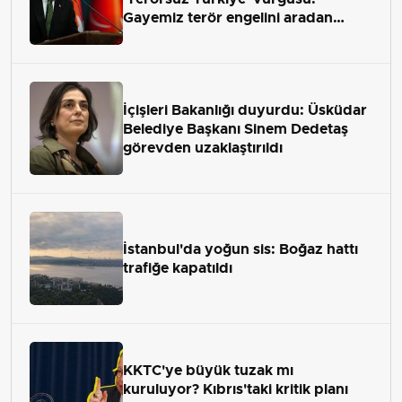
Gayemiz terör engelini aradan
çekip almaktır
İçişleri Bakanlığı duyurdu: Üsküdar
Belediye Başkanı Sinem Dedetaş
görevden uzaklaştırıldı
İstanbul'da yoğun sis: Boğaz hattı
trafiğe kapatıldı
KKTC'ye büyük tuzak mı
kuruluyor? Kıbrıs'taki kritik planı