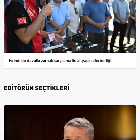
İvrindi’de davullu zurnalı karşılama ile altyapı seferberliği
EDİTÖRÜN SEÇTİKLERİ