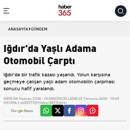
ANASAYFA
GÜNDEM
Iğdır'da Yaşlı Adama
Otomobil Çarptı
Iğdır'da bir trafik kazası yaşandı. Yolun karşısına
geçmeye çalışan yaşlı adam otomobilin çarpması
sonucu hafif yaralandı.
GİRİŞ:
06 Haziran 2026 - 01:09
GÜNCELLEME:
23 Temmuz 2026 - 13:48
OKUMA:
1 dk
EDİTÖR:
Haber365 Editör