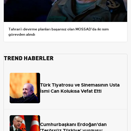
Tahran’ı devirme planları başarısız olan MOSSAD’da iki isim
görevden alındı
TREND HABERLER
Türk Tiyatrosu ve Sinemasının Usta
İsmi Can Kolukısa Vefat Etti
Cumhurbaşkanı Erdoğan'dan
'Terörsüz Türkiye' vurgusu: