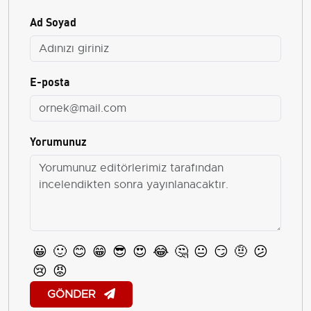
Ad Soyad
E-posta
Yorumunuz
😀
🙂
😊
😁
😎
😍
😂
🤔
😐
😏
🤨
😕
😢
😡
GÖNDER