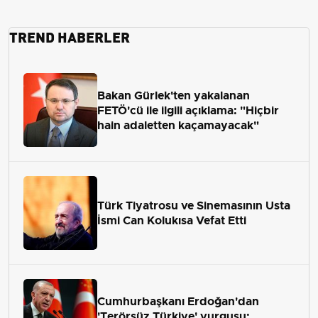
TREND HABERLER
Bakan Gürlek'ten yakalanan
FETÖ'cü ile ilgili açıklama: "Hiçbir
hain adaletten kaçamayacak"
Türk Tiyatrosu ve Sinemasının Usta
İsmi Can Kolukısa Vefat Etti
Cumhurbaşkanı Erdoğan'dan
'Terörsüz Türkiye' vurgusu: