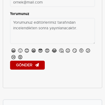
Yorumunuz
😀
🙂
😊
😁
😎
😍
😂
🤔
😐
😏
🤨
😕
😢
😡
GÖNDER