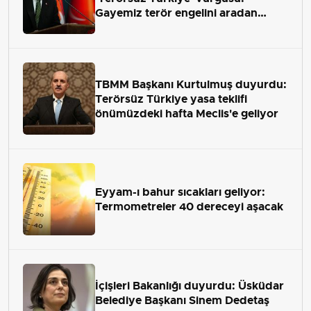
Gayemiz terör engelini aradan
çekip almaktır
TBMM Başkanı Kurtulmuş duyurdu:
Terörsüz Türkiye yasa teklifi
önümüzdeki hafta Meclis'e geliyor
Eyyam-ı bahur sıcakları geliyor:
Termometreler 40 dereceyi aşacak
İçişleri Bakanlığı duyurdu: Üsküdar
Belediye Başkanı Sinem Dedetaş