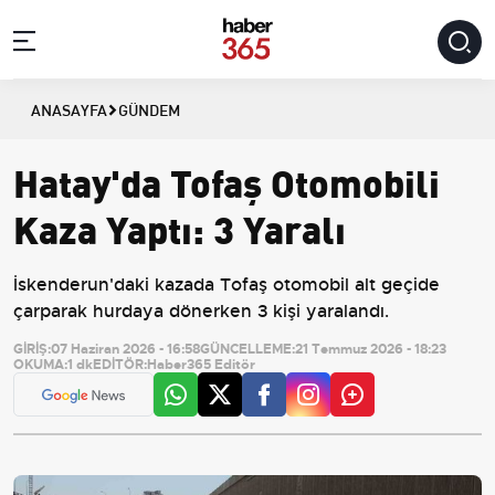
ANASAYFA
GÜNDEM
Hatay'da Tofaş Otomobili
Kaza Yaptı: 3 Yaralı
İskenderun'daki kazada Tofaş otomobil alt geçide
çarparak hurdaya dönerken 3 kişi yaralandı.
GİRİŞ:
07 Haziran 2026 - 16:58
GÜNCELLEME:
21 Temmuz 2026 - 18:23
OKUMA:
1 dk
EDİTÖR:
Haber365 Editör