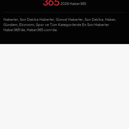
2026 Haber365
Haberler, Son Dakika Haberler, Güncel Haberler, Son Dakika, Haber,
Gündem, Ekonomi, Spor ve Tüm Kategorilerde En Son Haberler
Haber365'de, Haber365.com'da.