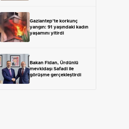
Gaziantep’te korkunç
yangın: 91 yaşındaki kadın
yaşamını yitirdi
Bakan Fidan, Ürdünlü
mevkidaşı Safadi ile
görüşme gerçekleştirdi