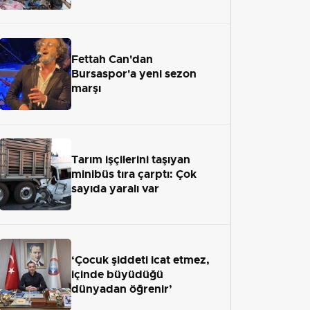
Fettah Can'dan
Bursaspor'a yeni sezon
marşı
Tarım işçilerini taşıyan
minibüs tıra çarptı: Çok
sayıda yaralı var
‘Çocuk şiddeti icat etmez,
içinde büyüdüğü
dünyadan öğrenir’