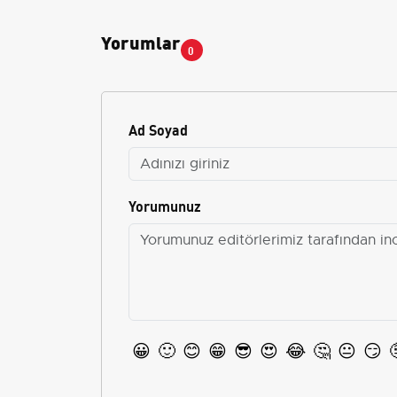
Yorumlar
0
Ad Soyad
Yorumunuz
😀
🙂
😊
😁
😎
😍
😂
🤔
😐
😏