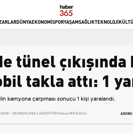
ZARLAR
DÜNYA
EKONOMI
SPOR
YAŞAM
SAĞLIK
TEKNOLOJI
KÜLTÜ
 tünel çıkışında
il takla attı: 1 ya
in kamyona çarpması sonucu 1 kişi yaralandı.
ABONE
2026 - 08:08
OKUMA:
1 dk
EDİTÖR:
Haber365 Editör