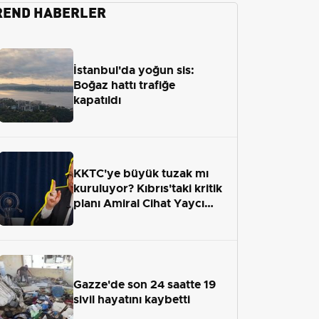
REND HABERLER
İstanbul'da yoğun sis:
Boğaz hattı trafiğe
kapatıldı
KKTC'ye büyük tuzak mı
kuruluyor? Kıbrıs'taki kritik
planı Amiral Cihat Yaycı
anlattı
Gazze'de son 24 saatte 19
sivil hayatını kaybetti