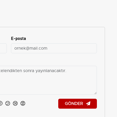
E-posta
🤨
😕
😢
😡
GÖNDER