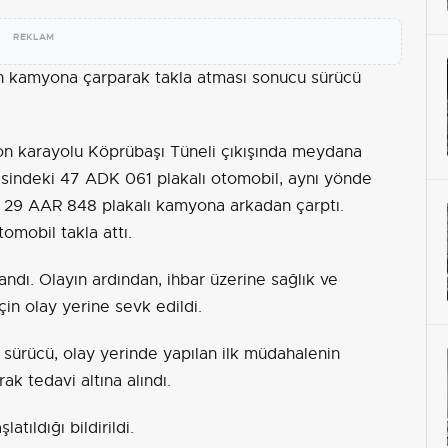
REKLAM
in kamyona çarparak takla atması sonucu sürücü
n karayolu Köprübaşı Tüneli çıkışında meydana
aresindeki 47 ADK 061 plakalı otomobil, aynı yönde
ki 29 AAR 848 plakalı kamyona arkadan çarptı.
mobil takla attı.
ndı. Olayın ardından, ihbar üzerine sağlık ve
çin olay yerine sevk edildi.
sürücü, olay yerinde yapılan ilk müdahalenin
ak tedavi altına alındı.
atıldığı bildirildi.