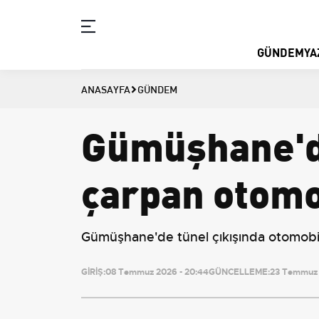
GÜNDEM
YA
ANASAYFA
GÜNDEM
Gümüşhane'de
çarpan otomob
Gümüşhane'de tünel çıkışında otomobil
GİRİŞ:
08 Temmuz 2026 - 20:44
GÜNCELLEME:
23 Temmuz 