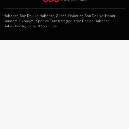
2026 Haber365
Haberler, Son Dakika Haberler, Güncel Haberler, Son Dakika, Haber,
Gündem, Ekonomi, Spor ve Tüm Kategorilerde En Son Haberler
Haber365'de, Haber365.com'da.