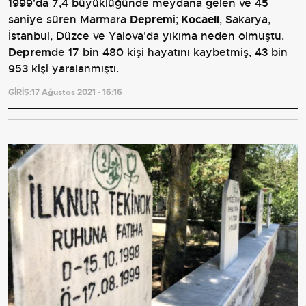
1999'da 7,4 büyüklüğünde meydana gelen ve 45
saniye süren Marmara
Deprem
i;
Kocaeli
, Sakarya,
İstanbul, Düzce ve Yalova'da yıkıma neden olmuştu.
Deprem
de 17 bin 480 kişi hayatını kaybetmiş, 43 bin
953 kişi yaralanmıştı.
GİRİŞ:
17 Ağustos 2021 - 16:16