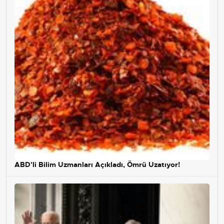
ABD'li Bilim Uzmanları Açıkladı, Ömrü Uzatıyor!