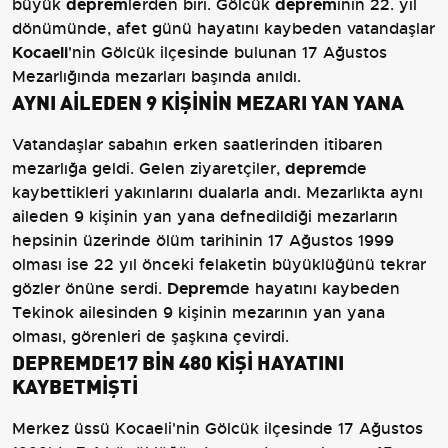
büyük
deprem
lerden biri. Gölcük
deprem
inin 22. yıl
dönümünde, afet günü hayatını kaybeden vatandaşlar
Kocaeli
'nin Gölcük ilçesinde bulunan 17 Ağustos
Mezarlığında mezarları başında anıldı.
AYNI AİLEDEN 9 KİŞİNİN MEZARI YAN YANA
Vatandaşlar sabahın erken saatlerinden itibaren
mezarlığa geldi. Gelen ziyaretçiler,
deprem
de
kaybettikleri yakınlarını dualarla andı. Mezarlıkta aynı
aileden 9 kişinin yan yana defnedildiği mezarların
hepsinin üzerinde ölüm tarihinin 17 Ağustos 1999
olması ise 22 yıl önceki felaketin büyüklüğünü tekrar
gözler önüne serdi.
Deprem
de hayatını kaybeden
Tekinok ailesinden 9 kişinin mezarının yan yana
olması, görenleri de şaşkına çevirdi.
DEPREMDE17 BİN 480 KİŞİ HAYATINI
KAYBETMİŞTİ
Merkez üssü Kocaeli'nin Gölcük ilçesinde 17 Ağustos