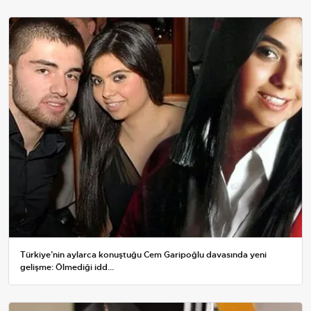
Türkiye’nin aylarca konuştuğu Cem Garipoğlu davasında yeni
gelişme: Ölmediği idd...