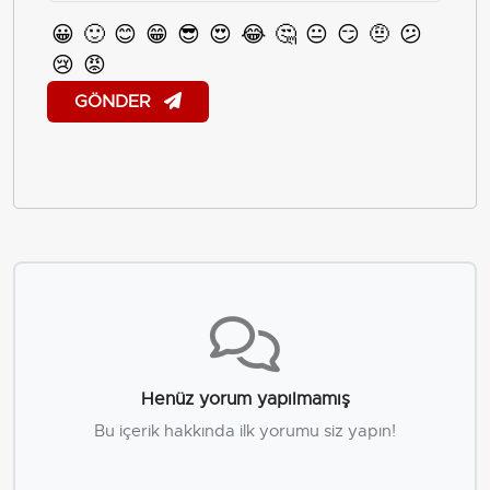
😀
🙂
😊
😁
😎
😍
😂
🤔
😐
😏
🤨
😕
😢
😡
GÖNDER
Henüz yorum yapılmamış
Bu içerik hakkında ilk yorumu siz yapın!