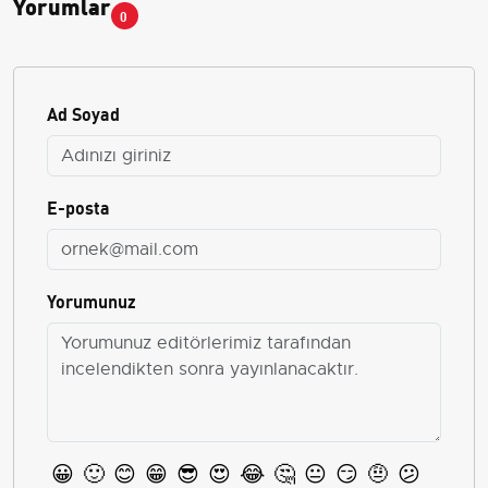
Yorumlar
0
Ad Soyad
E-posta
Yorumunuz
😀
🙂
😊
😁
😎
😍
😂
🤔
😐
😏
🤨
😕