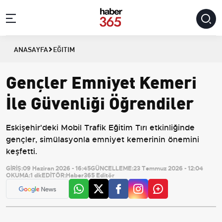
ANASAYFA
EĞITIM
Gençler Emniyet Kemeri
İle Güvenliği Öğrendiler
Eskişehir'deki Mobil Trafik Eğitim Tırı etkinliğinde
gençler, simülasyonla emniyet kemerinin önemini
keşfetti.
GİRİŞ:
09 Haziran 2026 - 16:45
GÜNCELLEME:
23 Temmuz 2026 - 12:04
OKUMA:
1 dk
EDİTÖR:
Haber365 Editör