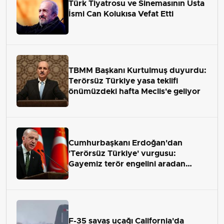
Türk Tiyatrosu ve Sinemasının Usta
İsmi Can Kolukısa Vefat Etti
TBMM Başkanı Kurtulmuş duyurdu:
Terörsüz Türkiye yasa teklifi
önümüzdeki hafta Meclis'e geliyor
Cumhurbaşkanı Erdoğan'dan
'Terörsüz Türkiye' vurgusu:
Gayemiz terör engelini aradan
çekip almaktır
F-35 savaş uçağı California'da