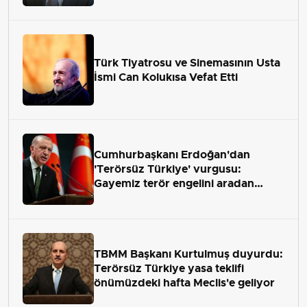
Türk Tiyatrosu ve Sinemasının Usta
İsmi Can Kolukısa Vefat Etti
Cumhurbaşkanı Erdoğan'dan
'Terörsüz Türkiye' vurgusu:
Gayemiz terör engelini aradan
çekip almaktır
TBMM Başkanı Kurtulmuş duyurdu:
Terörsüz Türkiye yasa teklifi
önümüzdeki hafta Meclis'e geliyor