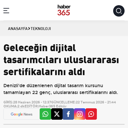
ANASAYFA
TEKNOLOJI
Geleceğin dijital
tasarımcıları uluslararası
sertifikalarını aldı
Denizli'de düzenlenen dijital tasarım kursunu
tamamlayan 22 genç, uluslararası sertifikalarını aldı.
GİRİŞ:
28 Haziran 2026 - 12:37
GÜNCELLEME:
22 Temmuz 2026 - 21:44
OKUMA:
2 dk
EDİTÖR:
Haber365 Editör