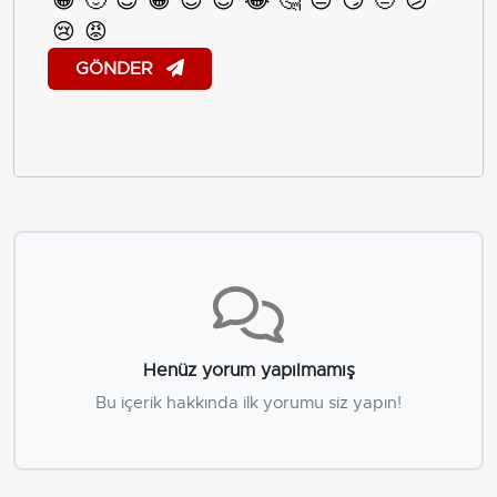
😀
🙂
😊
😁
😎
😍
😂
🤔
😐
😏
🤨
😕
😢
😡
GÖNDER
Henüz yorum yapılmamış
Bu içerik hakkında ilk yorumu siz yapın!