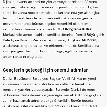
Dijital dünyanın geleceğine yön vermeye hazırlanan 22 genç
kursiyer, zorlu bir eğitim sürecini başarıyla tamamladı. Eğitim
süreci boyunca modern meslek kolları arasında yer alan dijital
tasarım disiplinlerinde üst düzey yetkinlik kazanan gençler,
program sonunda küresel ölçekte geçerliliği olan resmi
sertifikalarını almaya hak kazandı.
DBB Kongre ve Kültür
Merkezi
'nde gerçekleştirilen sertifika törenine, Denizli Büyükşehir
Belediyesi Başkan Vekili ve Kent Konseyi Başkanı
Ali Marım
,
uluslararası proje ortakları ve eğitmenler katıldı. Sertifikalarına
kavuşan genç tasarımcıların mutluluğu, eğitim sürecinin en
anlamlı anlarını oluşturdu.
Gençlerin geleceği için önemli adımlar
Denizli Büyükşehir Belediyesi Başkan Vekili Ali Marım, yerel
kalkınmanın ve modern istihdam modellerinin temelinde
gençlerin yattığını vurgulayarak, "Bu proje, Denizli’de genç
istihdamını desteklemek ve geleceğin meslek kollarına güçlü bir
zemin hazırlamak adına oldukça önemlidir. Bugün burada
uluslararası nitelikte sertifika alan 22 pırıl pırıl gencimiz, dijital