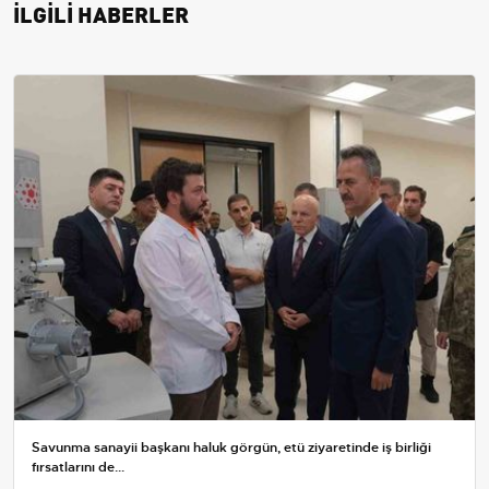
İLGİLİ HABERLER
Savunma sanayii başkanı haluk görgün, etü ziyaretinde iş birliği
fırsatlarını de...