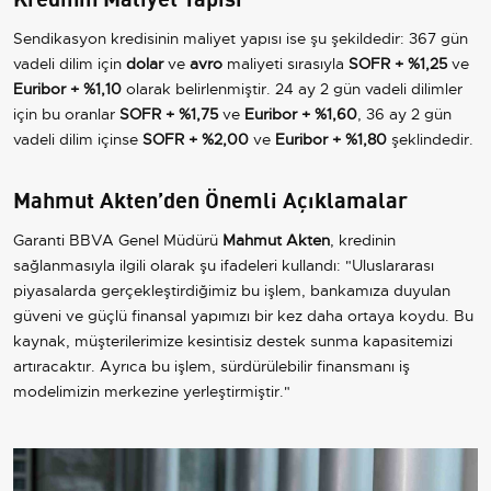
Sendikasyon kredisinin maliyet yapısı ise şu şekildedir: 367 gün
vadeli dilim için
dolar
ve
avro
maliyeti sırasıyla
SOFR + %1,25
ve
Euribor + %1,10
olarak belirlenmiştir. 24 ay 2 gün vadeli dilimler
için bu oranlar
SOFR + %1,75
ve
Euribor + %1,60
, 36 ay 2 gün
vadeli dilim içinse
SOFR + %2,00
ve
Euribor + %1,80
şeklindedir.
Mahmut Akten’den Önemli Açıklamalar
Garanti BBVA Genel Müdürü
Mahmut Akten
, kredinin
sağlanmasıyla ilgili olarak şu ifadeleri kullandı: "Uluslararası
piyasalarda gerçekleştirdiğimiz bu işlem, bankamıza duyulan
güveni ve güçlü finansal yapımızı bir kez daha ortaya koydu. Bu
kaynak, müşterilerimize kesintisiz destek sunma kapasitemizi
artıracaktır. Ayrıca bu işlem, sürdürülebilir finansmanı iş
modelimizin merkezine yerleştirmiştir."