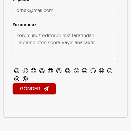
Yorumunuz
😀
🙂
😊
😁
😎
😍
😂
🤔
😐
😏
🤨
😕
😢
😡
GÖNDER