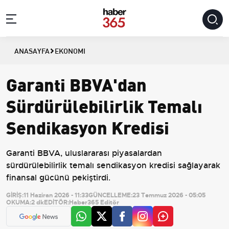
ANASAYFA
EKONOMI
Garanti BBVA'dan
Sürdürülebilirlik Temalı
Sendikasyon Kredisi
Garanti BBVA, uluslararası piyasalardan
sürdürülebilirlik temalı sendikasyon kredisi sağlayarak
finansal gücünü pekiştirdi.
GİRİŞ:
11 Haziran 2026 - 11:33
GÜNCELLEME:
23 Temmuz 2026 - 05:05
OKUMA:
2 dk
EDİTÖR:
Haber365 Editör