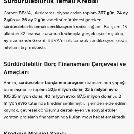
Sürdürülebilirlik Temalı Kredisi
Garanti BBVA, uluslararası piyasalardan toplam
367 gün
,
24 ay
2 gün
ve
36 ay 2 gün
vadeli sürdürülmesi gereken
sürdürülebilirlik temalı sendikasyon kredisi
sağladı. Bu işlem, 15
ülkeden 32 finansal kurumun katılımıyla gerçekleştirilmiş olup,
aynı zamanda Garanti BBVA’nın ilk tematik sendikasyon kredisi
niteliğini taşımaktadır.
Sürdürülebilir Borç Finansmanı Çerçevesi ve
Amaçları
Banka,
sürdürülebilir borçlanma programı
kapsamında yaptığı
bu anlaşma ile toplam
32,5 milyon dolar
,
23,5 milyon avro
,
105,25 milyon dolar
,
40 milyon avro
,
87,5 milyon dolar
ve
2
milyon avro
tutarında krediler sağlamıştır. İşlemden elde edilen
kaynak, çevresel dönüşümü destekleyen ve sosyal etkiler
yaratan projelerin finansmanında kullanılmayı hedeflemektedir.
Kredinin Maliyet Yapısı