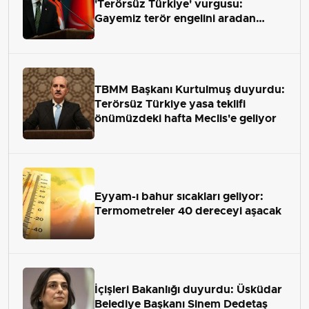
'Terörsüz Türkiye' vurgusu:
Gayemiz terör engelini aradan
çekip almaktır
TBMM Başkanı Kurtulmuş duyurdu:
Terörsüz Türkiye yasa teklifi
önümüzdeki hafta Meclis'e geliyor
Eyyam-ı bahur sıcakları geliyor:
Termometreler 40 dereceyi aşacak
İçişleri Bakanlığı duyurdu: Üsküdar
Belediye Başkanı Sinem Dedetaş