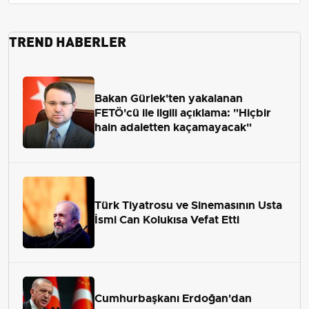
TREND HABERLER
Bakan Gürlek'ten yakalanan
FETÖ'cü ile ilgili açıklama: "Hiçbir
hain adaletten kaçamayacak"
Türk Tiyatrosu ve Sinemasının Usta
İsmi Can Kolukısa Vefat Etti
Cumhurbaşkanı Erdoğan'dan