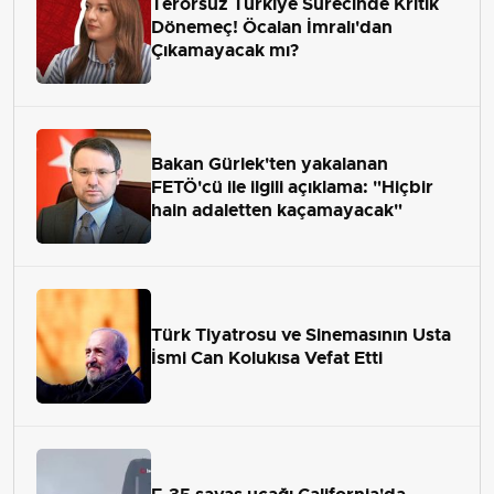
Terörsüz Türkiye Sürecinde Kritik
Dönemeç! Öcalan İmralı'dan
Çıkamayacak mı?
Bakan Gürlek'ten yakalanan
FETÖ'cü ile ilgili açıklama: "Hiçbir
hain adaletten kaçamayacak"
Türk Tiyatrosu ve Sinemasının Usta
İsmi Can Kolukısa Vefat Etti