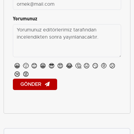
Yorumunuz
😀
🙂
😊
😁
😎
😍
😂
🤔
😐
😏
🤨
😕
😢
😡
GÖNDER