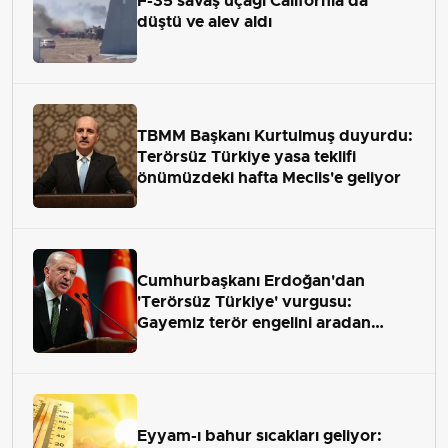
F-35 savaş uçağı California'da
düştü ve alev aldı
TBMM Başkanı Kurtulmuş duyurdu:
Terörsüz Türkiye yasa teklifi
önümüzdeki hafta Meclis'e geliyor
Cumhurbaşkanı Erdoğan'dan
'Terörsüz Türkiye' vurgusu:
Gayemiz terör engelini aradan
çekip almaktır
Eyyam-ı bahur sıcakları geliyor: