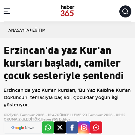
ANASAYFA
EĞITIM
Erzincan'da yaz Kur'an
kursları başladı, camiler
çocuk sesleriyle şenlendi
Erzincan'da yaz Kur'an kursları, 'Bu Yaz Kalbine Kur'an
Dokunsun' temasıyla başladı. Çocuklar yoğun ilgi
gösteriyor.
GİRİŞ:
06 Temmuz 2026 - 12:47
GÜNCELLEME:
23 Temmuz 2026 - 03:32
OKUMA:
2 dk
EDİTÖR:
Haber365 Editör