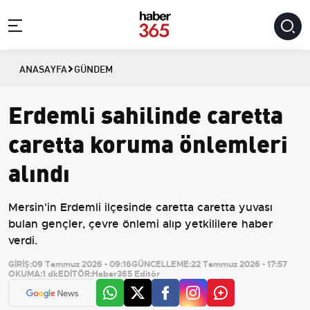
ANASAYFA
GÜNDEM
Erdemli sahilinde caretta
caretta koruma önlemleri
alındı
Mersin'in Erdemli ilçesinde caretta caretta yuvası
bulan gençler, çevre önlemi alıp yetkililere haber
verdi.
GİRİŞ:
09 Temmuz 2026 - 09:16
GÜNCELLEME:
22 Temmuz 2026 - 17:57
OKUMA:
1 dk
EDİTÖR:
Haber365 Editör