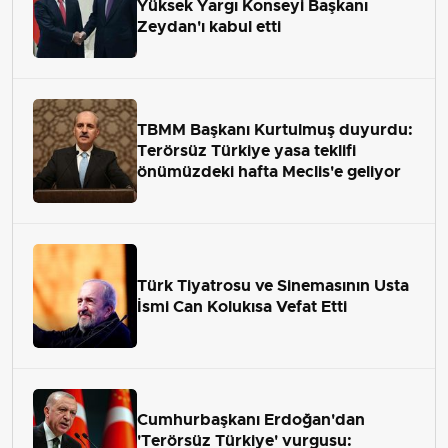
Yüksek Yargı Konseyi Başkanı
Zeydan'ı kabul etti
TBMM Başkanı Kurtulmuş duyurdu:
Terörsüz Türkiye yasa teklifi
önümüzdeki hafta Meclis'e geliyor
Türk Tiyatrosu ve Sinemasının Usta
İsmi Can Kolukısa Vefat Etti
Cumhurbaşkanı Erdoğan'dan
'Terörsüz Türkiye' vurgusu: