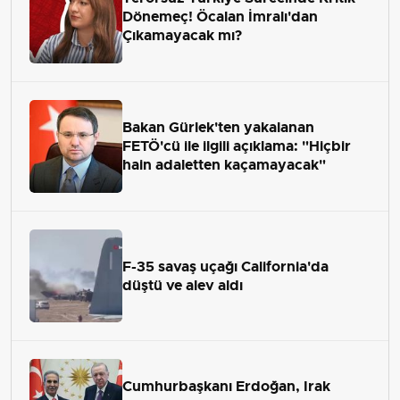
Dönemeç! Öcalan İmralı'dan
Çıkamayacak mı?
Bakan Gürlek'ten yakalanan
FETÖ'cü ile ilgili açıklama: "Hiçbir
hain adaletten kaçamayacak"
F-35 savaş uçağı California'da
düştü ve alev aldı
Cumhurbaşkanı Erdoğan, Irak