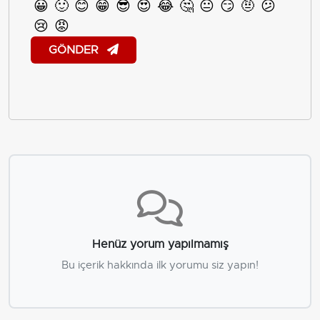
😀
🙂
😊
😁
😎
😍
😂
🤔
😐
😏
🤨
😕
😢
😡
GÖNDER
Henüz yorum yapılmamış
Bu içerik hakkında ilk yorumu siz yapın!