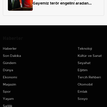
Gayemiz terör engelini aradan
çekip almaktır
Haberler
Haberler
Teknoloji
Son Dakika
Kültür ve Sanat
Gündem
Seyahat
Dünya
Eğitim
Ekonomi
Tercih Rehberi
Magazin
Otomobil
Spor
Emlak
Yaşam
Sosyo
Sağlık