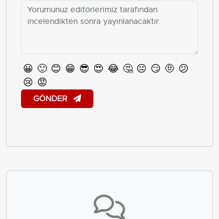
😀
🙂
😊
😁
😎
😍
😂
🤔
😐
😏
🤨
😕
😢
😡
GÖNDER