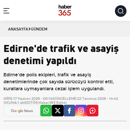
ANASAYFA
GÜNDEM
Edirne'de trafik ve asayiş
denetimi yapıldı
Edirne'de polis ekipleri, trafik ve asayiş
denetimlerinde çok sayıda sürücüyü kontrol etti,
kurallara uymayanlara cezai işlem uygulandı.
GİRİŞ:
17 Haziran 2026 - 00:14
GÜNCELLEME:
22 Temmuz 2026 - 14:42
OKUMA:
1 dk
EDİTÖR:
Haber365 Editör