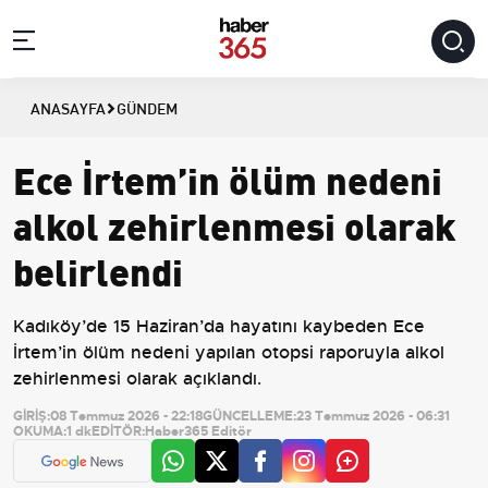
ANASAYFA
GÜNDEM
Ece İrtem’in ölüm nedeni
alkol zehirlenmesi olarak
belirlendi
Kadıköy’de 15 Haziran’da hayatını kaybeden Ece
İrtem’in ölüm nedeni yapılan otopsi raporuyla alkol
zehirlenmesi olarak açıklandı.
GİRİŞ:
08 Temmuz 2026 - 22:18
GÜNCELLEME:
23 Temmuz 2026 - 06:31
OKUMA:
1 dk
EDİTÖR:
Haber365 Editör