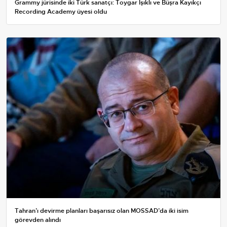
Grammy jürisinde iki Türk sanatçı: Toygar Işıklı ve Büşra Kayıkçı
Recording Academy üyesi oldu
Tahran’ı devirme planları başarısız olan MOSSAD’da iki isim
görevden alındı