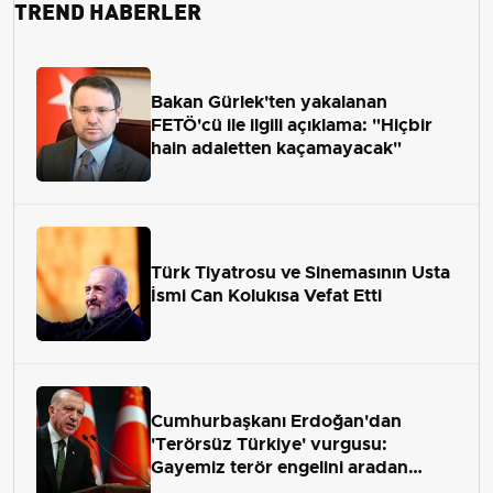
TREND HABERLER
Bakan Gürlek'ten yakalanan
FETÖ'cü ile ilgili açıklama: "Hiçbir
hain adaletten kaçamayacak"
Türk Tiyatrosu ve Sinemasının Usta
İsmi Can Kolukısa Vefat Etti
Cumhurbaşkanı Erdoğan'dan
'Terörsüz Türkiye' vurgusu:
Gayemiz terör engelini aradan
çekip almaktır