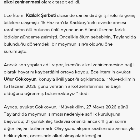
alkol zehirlenmesi
olarak tespit edildi.
Ece İrtem,
Kızılcık Şerbeti
dizisinde canlandırdığı Işıl rolü ile geniş
kitlelere ulaşmıştı. 15 Haziran’da Kadıköy’deki evinde annesi
tarafından ölü bulunan ünlü oyuncunun ölümü üzerine farklı
iddialar gündeme gelmişti. Öncelikle ölüm sebebinin, Tayland'da
bulunduğu dönemdeki bir maymun ısırığı olduğu öne
sürülmüştü.
Ancak son yapılan adli rapor, İrtem’in alkol zehirlenmesine bağlı
olarak hayatını kaybettiğini ortaya koydu. Ece İrtem’in avukatı
Uğur Gökkoyun
, konuyla ilgili yaptığı açıklamada, "Müvekkilimin
15 Haziran 2026 günü vefatının alkol zehirlenmesine bağlı
olduğunu öğrenmiş bulunmaktayız." dedi.
Ayrıca, avukat Gökkoyun, "Müvekkilim, 27 Mayıs 2026 günü
Tayland’da maymun ısırması nedeniyle sağlık kuruluşuna
başvurdu; 21 günlük ilaç tedavisi önerildi ancak 11 gün sonra
diğer ilaçları kullanmadı. Olay günü akşam saatlerinde annesiyle
birlikteyken, öncesinde alkol almış olabileceğini