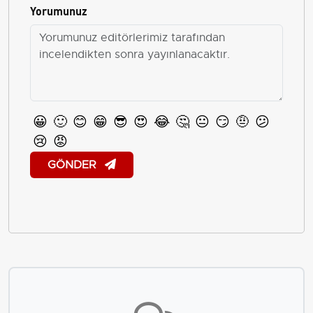
Yorumunuz
😀
🙂
😊
😁
😎
😍
😂
🤔
😐
😏
🤨
😕
😢
😡
GÖNDER