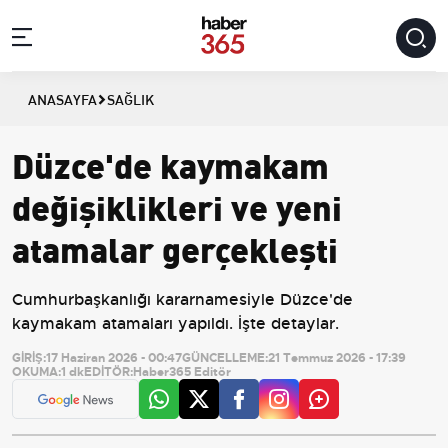
ANASAYFA
SAĞLIK
Düzce'de kaymakam
değişiklikleri ve yeni
atamalar gerçekleşti
Cumhurbaşkanlığı kararnamesiyle Düzce'de
kaymakam atamaları yapıldı. İşte detaylar.
GİRİŞ:
17 Haziran 2026 - 00:47
GÜNCELLEME:
21 Temmuz 2026 - 17:39
OKUMA:
1 dk
EDİTÖR:
Haber365 Editör