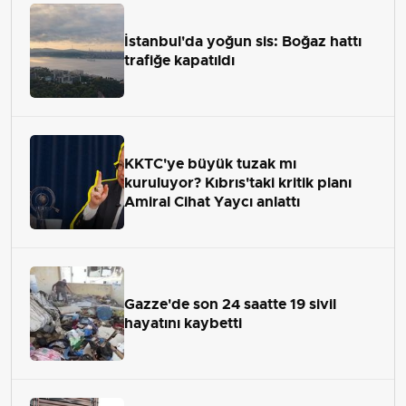
İstanbul'da yoğun sis: Boğaz hattı
trafiğe kapatıldı
KKTC'ye büyük tuzak mı
kuruluyor? Kıbrıs'taki kritik planı
Amiral Cihat Yaycı anlattı
Gazze'de son 24 saatte 19 sivil
hayatını kaybetti