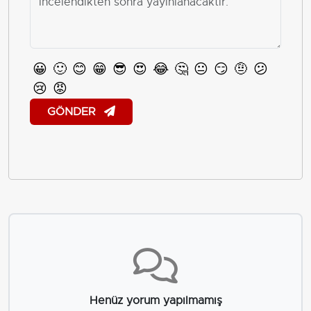
😀
🙂
😊
😁
😎
😍
😂
🤔
😐
😏
🤨
😕
😢
😡
GÖNDER
Henüz yorum yapılmamış