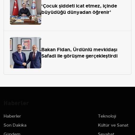
‘Çocuk şiddeti icat etmez, içinde
büyüdüğü dünyadan öğrenir’
Bakan Fidan, Ürdünlü mevkidaşı
Safadi ile görüşme gerçekleştirdi
Haberler
Haberler
Teknoloji
Son Dakika
Kültür ve Sanat
Gündem
Seyahat