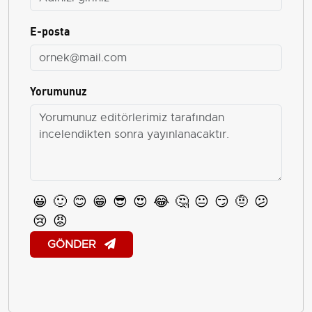
E-posta
Yorumunuz
😀
🙂
😊
😁
😎
😍
😂
🤔
😐
😏
🤨
😕
😢
😡
GÖNDER