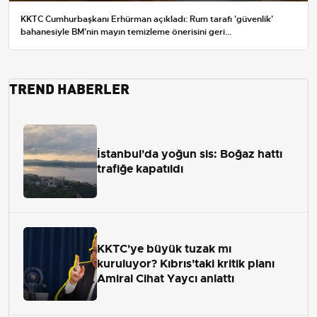
KKTC Cumhurbaşkanı Erhürman açıkladı: Rum tarafı 'güvenlik'
bahanesiyle BM'nin mayın temizleme önerisini geri...
TREND HABERLER
İstanbul'da yoğun sis: Boğaz hattı
trafiğe kapatıldı
KKTC'ye büyük tuzak mı
kuruluyor? Kıbrıs'taki kritik planı
Amiral Cihat Yaycı anlattı