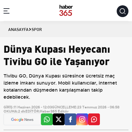
ANASAYFA
SPOR
Dünya Kupası Heyecanı
Tivibu GO ile Yaşanıyor
Tivibu GO, Dünya Kupası süresince ücretsiz maç
izleme imkanı sunuyor. Mobil kullanıcılar, internet
kotalarından düşmeden karşılaşmaları takip
edebilecek.
GİRİŞ:
11 Haziran 2026 - 12:03
GÜNCELLEME:
23 Temmuz 2026 - 06:58
OKUMA:
2 dk
EDİTÖR:
Haber365 Editör