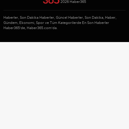
2026 Haber365
Haberler, Son Dakika Haberler, Güncel Haberler, Son Dakika, Haber,
Gündem, Ekonomi, Spor ve Tüm Kategorilerde En Son Haberler
Haber365'de, Haber365.com'da.