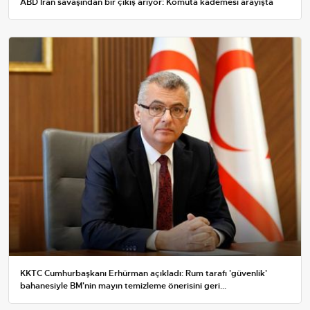
ABD İran savaşından bir çıkış arıyor: Komuta kademesi arayışta
KKTC Cumhurbaşkanı Erhürman açıkladı: Rum tarafı 'güvenlik'
bahanesiyle BM'nin mayın temizleme önerisini geri...