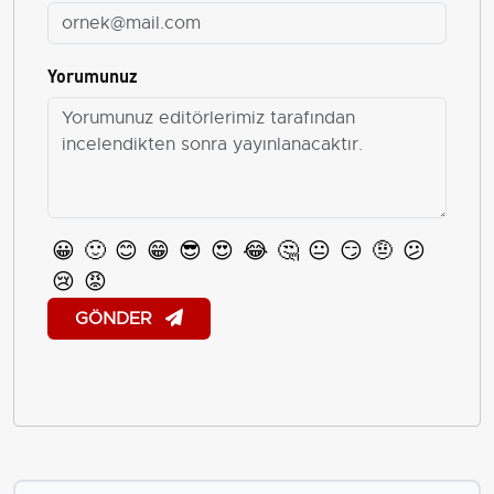
Yorumunuz
😀
🙂
😊
😁
😎
😍
😂
🤔
😐
😏
🤨
😕
😢
😡
GÖNDER