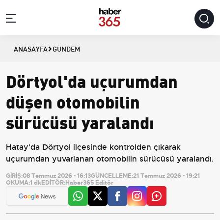
ANASAYFA
GÜNDEM
Dörtyol'da uçurumdan
düşen otomobilin
sürücüsü yaralandı
Hatay'da Dörtyol ilçesinde kontrolden çıkarak
uçurumdan yuvarlanan otomobilin sürücüsü yaralandı.
GİRİŞ:
08 Temmuz 2026 - 16:13
GÜNCELLEME:
21 Temmuz 2026 - 19:21
OKUMA:
1 dk
EDİTÖR:
Haber365 Editör