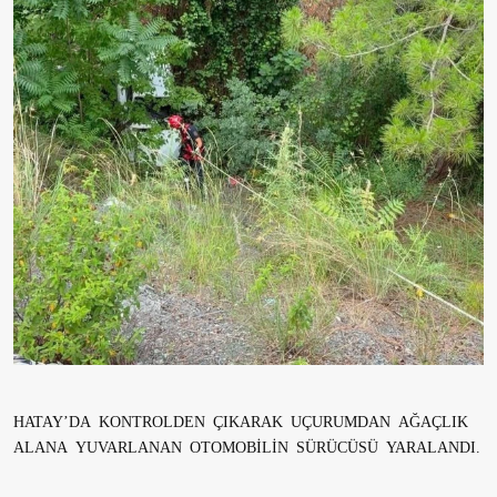
HATAY’DA KONTROLDEN ÇIKARAK UÇURUMDAN AĞAÇLIK
ALANA YUVARLANAN OTOMOBİLİN SÜRÜCÜSÜ YARALANDI.