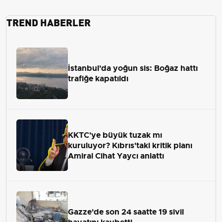
TREND HABERLER
İstanbul'da yoğun sis: Boğaz hattı
trafiğe kapatıldı
KKTC'ye büyük tuzak mı
kuruluyor? Kıbrıs'taki kritik planı
Amiral Cihat Yaycı anlattı
Gazze'de son 24 saatte 19 sivil