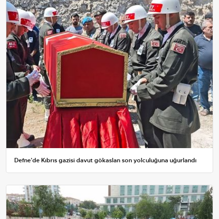
Defne'de Kıbrıs gazisi davut gökaslan son yolculuğuna uğurlandı