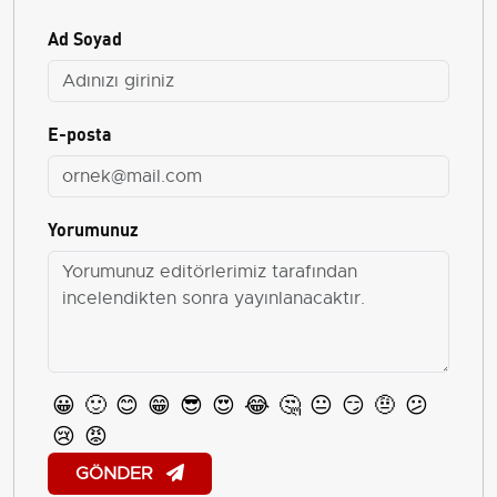
Ad Soyad
E-posta
Yorumunuz
😀
🙂
😊
😁
😎
😍
😂
🤔
😐
😏
🤨
😕
😢
😡
GÖNDER