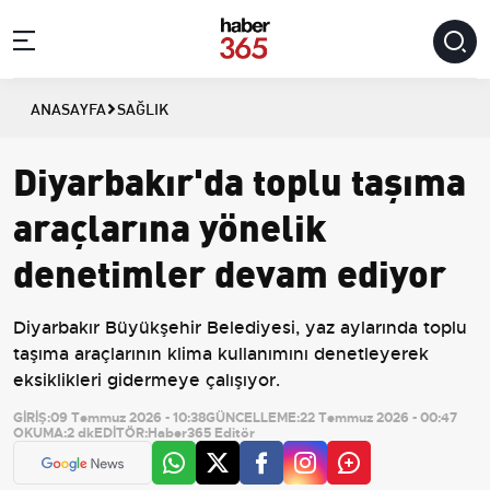
ANASAYFA
SAĞLIK
Diyarbakır'da toplu taşıma
araçlarına yönelik
denetimler devam ediyor
Diyarbakır Büyükşehir Belediyesi, yaz aylarında toplu
taşıma araçlarının klima kullanımını denetleyerek
eksiklikleri gidermeye çalışıyor.
GİRİŞ:
09 Temmuz 2026 - 10:38
GÜNCELLEME:
22 Temmuz 2026 - 00:47
OKUMA:
2 dk
EDİTÖR:
Haber365 Editör