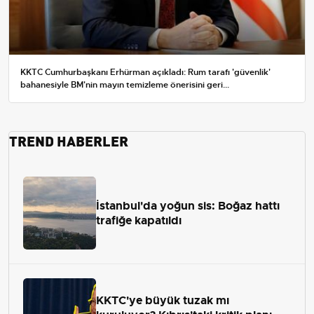
KKTC Cumhurbaşkanı Erhürman açıkladı: Rum tarafı 'güvenlik'
bahanesiyle BM'nin mayın temizleme önerisini geri...
TREND HABERLER
İstanbul'da yoğun sis: Boğaz hattı
trafiğe kapatıldı
KKTC'ye büyük tuzak mı