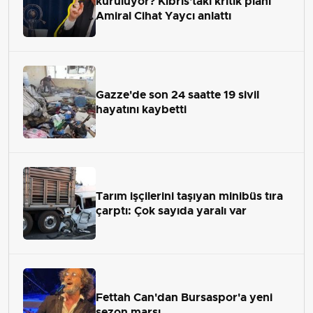
kuruluyor? Kıbrıs'taki kritik planı
Amiral Cihat Yaycı anlattı
Gazze'de son 24 saatte 19 sivil
hayatını kaybetti
Tarım işçilerini taşıyan minibüs tıra
çarptı: Çok sayıda yaralı var
Fettah Can'dan Bursaspor'a yeni
sezon marşı