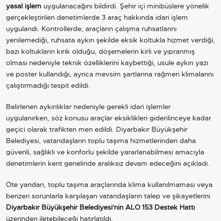
yasal işlem
uygulanacağını bildirdi. Şehir içi minibüslere yönelik
gerçekleştirilen denetimlerde 3 araç hakkında idari işlem
uygulandı. Kontrollerde, araçların çalışma ruhsatlarını
yenilemediği, ruhsata aykırı şekilde eksik koltukla hizmet verdiği,
bazı koltukların kırık olduğu, döşemelerin kirli ve yıpranmış
olması nedeniyle teknik özelliklerini kaybettiği, usule aykırı yazı
ve poster kullandığı, ayrıca mevsim şartlarına rağmen klimalarını
çalıştırmadığı tespit edildi.
Belirlenen aykırılıklar nedeniyle gerekli idari işlemler
uygulanırken, söz konusu araçlar eksiklikleri giderilinceye kadar
geçici olarak trafikten men edildi. Diyarbakır Büyükşehir
Belediyesi, vatandaşların toplu taşıma hizmetlerinden daha
güvenli, sağlıklı ve konforlu şekilde yararlanabilmesi amacıyla
denetimlerin kent genelinde aralıksız devam edeceğini açıkladı.
Öte yandan, toplu taşıma araçlarında klima kullanılmaması veya
benzeri sorunlarla karşılaşan vatandaşların talep ve şikayetlerini
Diyarbakır Büyükşehir Belediyesi'nin ALO 153 Destek Hattı
üzerinden iletebileceği hatırlatıldı.