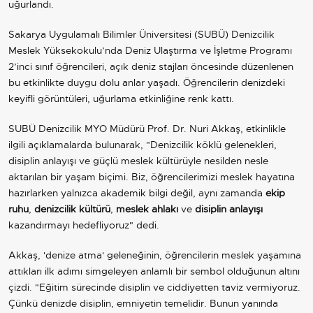
uğurlandı.
Sakarya Uygulamalı Bilimler Üniversitesi (SUBÜ) Denizcilik
Meslek Yüksekokulu’nda Deniz Ulaştırma ve İşletme Programı
2’inci sınıf öğrencileri, açık deniz stajları öncesinde düzenlenen
bu etkinlikte duygu dolu anlar yaşadı. Öğrencilerin denizdeki
keyifli görüntüleri, uğurlama etkinliğine renk kattı.
SUBÜ Denizcilik MYO Müdürü Prof. Dr. Nuri Akkaş, etkinlikle
ilgili açıklamalarda bulunarak, "Denizcilik köklü gelenekleri,
disiplin anlayışı ve güçlü meslek kültürüyle nesilden nesle
aktarılan bir yaşam biçimi. Biz, öğrencilerimizi meslek hayatına
hazırlarken yalnızca akademik bilgi değil, aynı zamanda
ekip
ruhu
,
denizcilik kültürü
,
meslek ahlakı
ve
disiplin anlayışı
kazandırmayı hedefliyoruz" dedi.
Akkaş, 'denize atma' geleneğinin, öğrencilerin meslek yaşamına
attıkları ilk adımı simgeleyen anlamlı bir sembol olduğunun altını
çizdi. "Eğitim sürecinde disiplin ve ciddiyetten taviz vermiyoruz.
Çünkü denizde disiplin, emniyetin temelidir. Bunun yanında