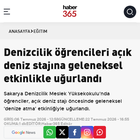
ANASAYFA
EĞITIM
Denizcilik öğrencileri açık
deniz stajına geleneksel
etkinlikle uğurlandı
Sakarya Denizcilik Meslek Yüksekokulu'nda
öğrenciler, açık deniz stajı öncesinde geleneksel
'denize atma' etkinliğiyle uğurlandı.
GİRİŞ:
06 Temmuz 2026 - 12:58
GÜNCELLEME:
22 Temmuz 2026 - 16:55
OKUMA:
1 dk
EDİTÖR:
Haber365 Editör