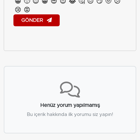
😀
🙂
😊
😁
😎
😍
😂
🤔
😐
😏
🤨
😕
😢
😡
GÖNDER
Henüz yorum yapılmamış
Bu içerik hakkında ilk yorumu siz yapın!