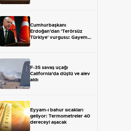
önümüzdeki hafta Meclis'e
geliyor
Cumhurbaşkanı
Erdoğan'dan 'Terörsüz
Türkiye' vurgusu: Gayemiz
terör engelini aradan çekip
almaktır
F-35 savaş uçağı
California'da düştü ve alev
aldı
Eyyam-ı bahur sıcakları
geliyor: Termometreler 40
dereceyi aşacak