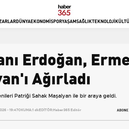
ZARLAR
DÜNYA
EKONOMI
SPOR
YAŞAM
SAĞLIK
TEKNOLOJI
KÜLTÜ
ı Erdoğan, Ermen
an'ı Ağırladı
eri Patriği Sahak Maşalyan ile bir araya geldi.
ABONE
26 - 19:47
OKUMA:
1 dk
EDİTÖR:
Haber365 Editör