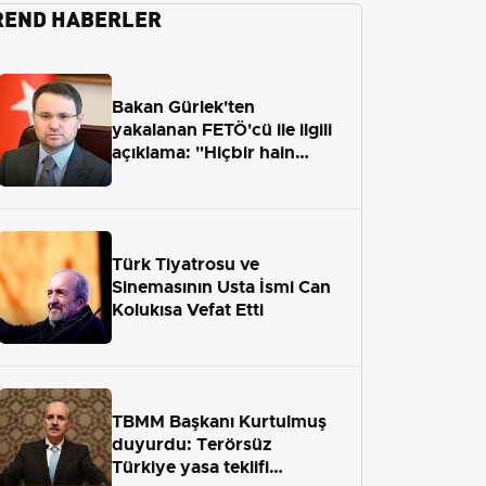
REND HABERLER
Bakan Gürlek'ten
yakalanan FETÖ'cü ile ilgili
açıklama: "Hiçbir hain
adaletten kaçamayacak"
Türk Tiyatrosu ve
Sinemasının Usta İsmi Can
Kolukısa Vefat Etti
TBMM Başkanı Kurtulmuş
duyurdu: Terörsüz
Türkiye yasa teklifi