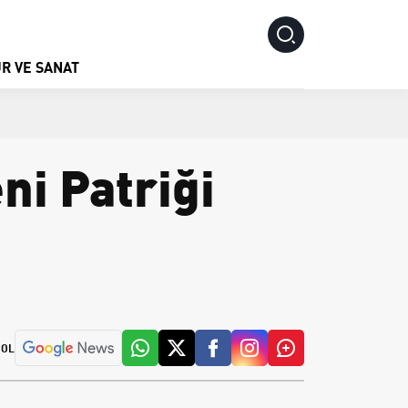
R VE SANAT
i Patriği
 OL