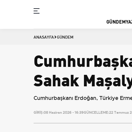
GÜNDEM
YA
ANASAYFA
GÜNDEM
Cumhurbaşkan
Sahak Maşaly
Cumhurbaşkanı Erdoğan, Türkiye Ermenil
GİRİŞ:
08 Haziran 2026 - 16:39
GÜNCELLEME:
22 Temmuz 20