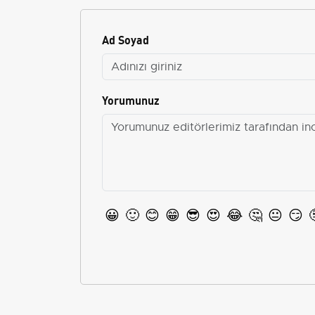
Ad Soyad
Yorumunuz
😀
🙂
😊
😁
😎
😍
😂
🤔
😐
😏