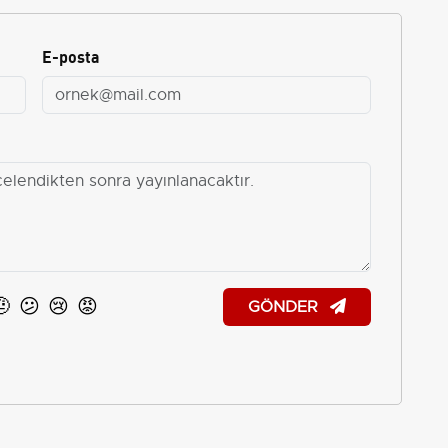
E-posta
🤨
😕
😢
😡
GÖNDER