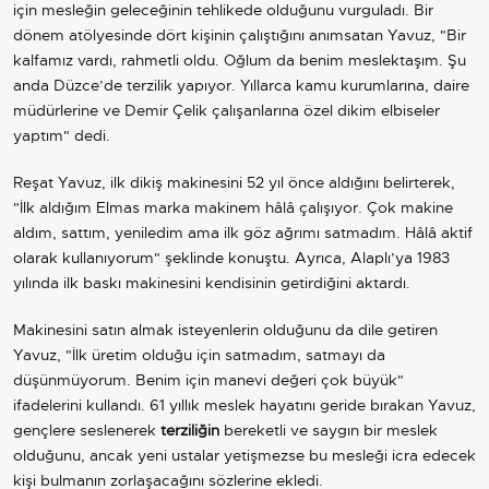
için mesleğin geleceğinin tehlikede olduğunu vurguladı. Bir
dönem atölyesinde dört kişinin çalıştığını anımsatan Yavuz, "Bir
kalfamız vardı, rahmetli oldu. Oğlum da benim meslektaşım. Şu
anda Düzce’de terzilik yapıyor. Yıllarca kamu kurumlarına, daire
müdürlerine ve Demir Çelik çalışanlarına özel dikim elbiseler
yaptım" dedi.
Reşat Yavuz, ilk dikiş makinesini 52 yıl önce aldığını belirterek,
"İlk aldığım Elmas marka makinem hâlâ çalışıyor. Çok makine
aldım, sattım, yeniledim ama ilk göz ağrımı satmadım. Hâlâ aktif
olarak kullanıyorum" şeklinde konuştu. Ayrıca, Alaplı’ya 1983
yılında ilk baskı makinesini kendisinin getirdiğini aktardı.
Makinesini satın almak isteyenlerin olduğunu da dile getiren
Yavuz, "İlk üretim olduğu için satmadım, satmayı da
düşünmüyorum. Benim için manevi değeri çok büyük"
ifadelerini kullandı. 61 yıllık meslek hayatını geride bırakan Yavuz,
gençlere seslenerek
terziliğin
bereketli ve saygın bir meslek
olduğunu, ancak yeni ustalar yetişmezse bu mesleği icra edecek
kişi bulmanın zorlaşacağını sözlerine ekledi.