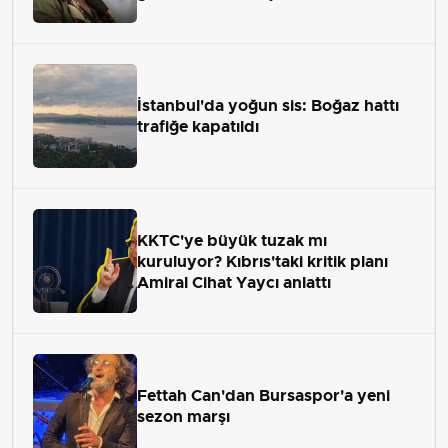
İstanbul'da yoğun sis: Boğaz hattı
trafiğe kapatıldı
KKTC'ye büyük tuzak mı
kuruluyor? Kıbrıs'taki kritik planı
Amiral Cihat Yaycı anlattı
Fettah Can'dan Bursaspor'a yeni
sezon marşı