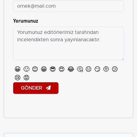
Yorumunuz
😀
🙂
😊
😁
😎
😍
😂
🤔
😐
😏
🤨
😕
😢
😡
GÖNDER