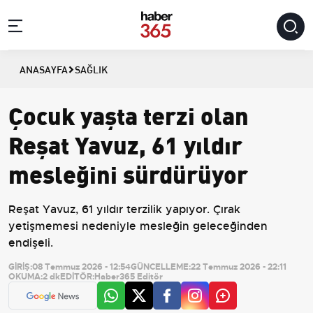
ANASAYFA
SAĞLIK
Çocuk yaşta terzi olan
Reşat Yavuz, 61 yıldır
mesleğini sürdürüyor
Reşat Yavuz, 61 yıldır terzilik yapıyor. Çırak
yetişmemesi nedeniyle mesleğin geleceğinden
endişeli.
GİRİŞ:
08 Temmuz 2026 - 12:54
GÜNCELLEME:
22 Temmuz 2026 - 22:11
OKUMA:
2 dk
EDİTÖR:
Haber365 Editör