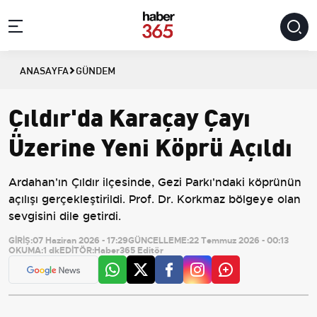
ANASAYFA
GÜNDEM
Çıldır'da Karaçay Çayı
Üzerine Yeni Köprü Açıldı
Ardahan'ın Çıldır ilçesinde, Gezi Parkı'ndaki köprünün
açılışı gerçekleştirildi. Prof. Dr. Korkmaz bölgeye olan
sevgisini dile getirdi.
GİRİŞ:
07 Haziran 2026 - 17:29
GÜNCELLEME:
22 Temmuz 2026 - 00:13
OKUMA:
1 dk
EDİTÖR:
Haber365 Editör