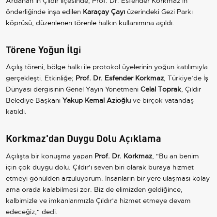
Ardahan’ın Çıldır ilçesinde, Prof. Dr. Esfender Korkmaz’ın
önderliğinde inşa edilen
Karaçay Çayı
üzerindeki Gezi Parkı
köprüsü, düzenlenen törenle halkın kullanımına açıldı.
Törene Yoğun İlgi
Açılış töreni, bölge halkı ile protokol üyelerinin yoğun katılımıyla
gerçekleşti. Etkinliğe;
Prof. Dr. Esfender Korkmaz
, Türkiye’de İş
Dünyası dergisinin Genel Yayın Yönetmeni
Celal Toprak
, Çıldır
Belediye Başkanı
Yakup Kemal Azioğlu
ve birçok vatandaş
katıldı.
Korkmaz'dan Duygu Dolu Açıklama
Açılışta bir konuşma yapan
Prof. Dr. Korkmaz
, "Bu an benim
için çok duygu dolu. Çıldır’ı seven biri olarak buraya hizmet
etmeyi gönülden arzuluyorum. İnsanların bir yere ulaşması kolay
ama orada kalabilmesi zor. Biz de elimizden geldiğince,
kalbimizle ve imkanlarımızla Çıldır’a hizmet etmeye devam
edeceğiz," dedi.