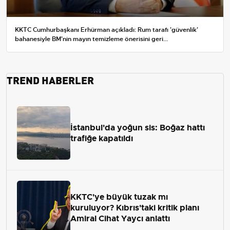
KKTC Cumhurbaşkanı Erhürman açıkladı: Rum tarafı 'güvenlik'
bahanesiyle BM'nin mayın temizleme önerisini geri...
TREND HABERLER
İstanbul'da yoğun sis: Boğaz hattı
trafiğe kapatıldı
KKTC'ye büyük tuzak mı
kuruluyor? Kıbrıs'taki kritik planı
Amiral Cihat Yaycı anlattı