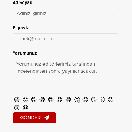
Ad Soyad
E-posta
Yorumunuz
😀
🙂
😊
😁
😎
😍
😂
🤔
😐
😏
🤨
😕
😢
😡
GÖNDER