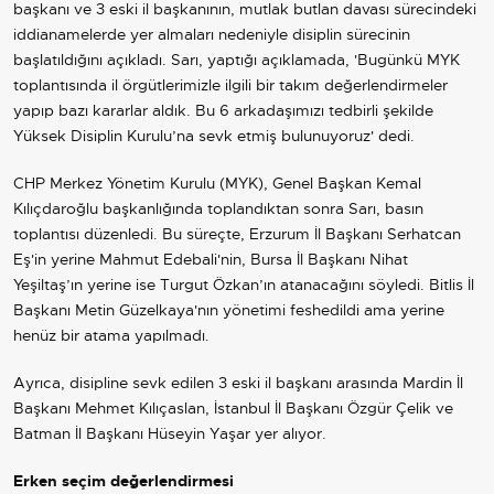
başkanı ve 3 eski il başkanının, mutlak butlan davası sürecindeki
iddianamelerde yer almaları nedeniyle disiplin sürecinin
başlatıldığını açıkladı. Sarı, yaptığı açıklamada, 'Bugünkü MYK
toplantısında il örgütlerimizle ilgili bir takım değerlendirmeler
yapıp bazı kararlar aldık. Bu 6 arkadaşımızı tedbirli şekilde
Yüksek Disiplin Kurulu’na sevk etmiş bulunuyoruz' dedi.
CHP Merkez Yönetim Kurulu (MYK), Genel Başkan Kemal
Kılıçdaroğlu başkanlığında toplandıktan sonra Sarı, basın
toplantısı düzenledi. Bu süreçte, Erzurum İl Başkanı Serhatcan
Eş'in yerine Mahmut Edebali'nin, Bursa İl Başkanı Nihat
Yeşiltaş’ın yerine ise Turgut Özkan’ın atanacağını söyledi. Bitlis İl
Başkanı Metin Güzelkaya'nın yönetimi feshedildi ama yerine
henüz bir atama yapılmadı.
Ayrıca, disipline sevk edilen 3 eski il başkanı arasında Mardin İl
Başkanı Mehmet Kılıçaslan, İstanbul İl Başkanı Özgür Çelik ve
Batman İl Başkanı Hüseyin Yaşar yer alıyor.
Erken seçim değerlendirmesi