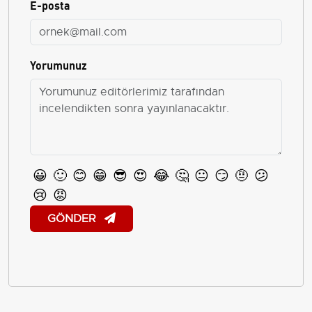
E-posta
Yorumunuz
😀
🙂
😊
😁
😎
😍
😂
🤔
😐
😏
🤨
😕
😢
😡
GÖNDER