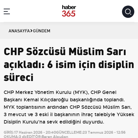
ANASAYFA
GÜNDEM
CHP Sözcüsü Müslim Sarı
açıkladı: 6 isim için disiplin
süreci
CHP Merkez Yönetim Kurulu (MYK), CHP Genel
Başkanı Kemal Kılıçdaroğlu başkanlığında toplandı.
MYK toplantısının ardından CHP Sözcüsü Müslim Sarı,
3 mevcut ve 3 eski il başkanının ihraç talebiyle Yüksek
Disiplin Kurulu'na sevk edildiğini duyurdu.
GİRİŞ:
17 Haziran 2026 - 20:40
GÜNCELLEME:
23 Temmuz 2026 - 12:56
OKUMA:
3 dk
EDİTÖR:
Beren Alpuğan