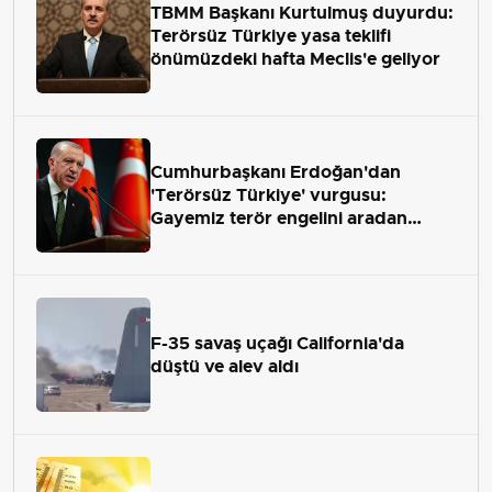
TBMM Başkanı Kurtulmuş duyurdu:
Terörsüz Türkiye yasa teklifi
önümüzdeki hafta Meclis'e geliyor
Cumhurbaşkanı Erdoğan'dan
'Terörsüz Türkiye' vurgusu:
Gayemiz terör engelini aradan
çekip almaktır
F-35 savaş uçağı California'da
düştü ve alev aldı