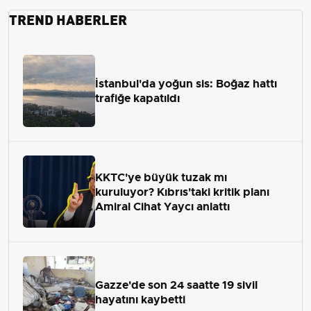
TREND HABERLER
İstanbul'da yoğun sis: Boğaz hattı
trafiğe kapatıldı
KKTC'ye büyük tuzak mı
kuruluyor? Kıbrıs'taki kritik planı
Amiral Cihat Yaycı anlattı
Gazze'de son 24 saatte 19 sivil
hayatını kaybetti