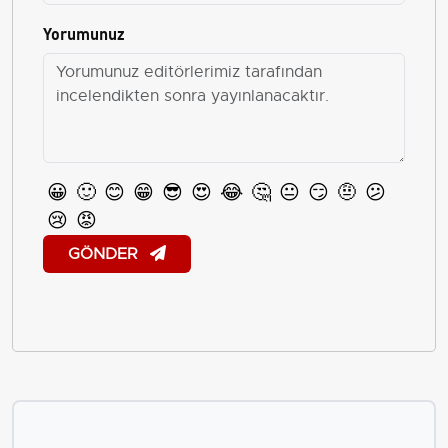
Yorumunuz
😀
🙂
😊
😁
😎
😍
😂
🤔
😐
😏
🤨
😕
😢
😡
GÖNDER