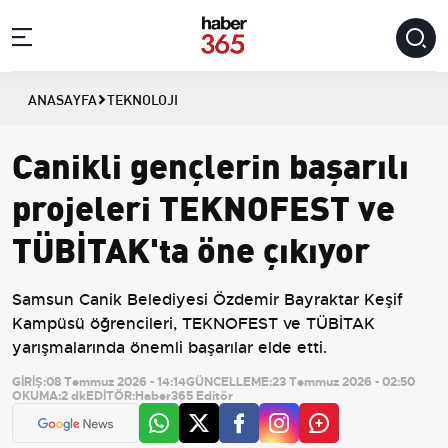
ANASAYFA
TEKNOLOJI
Canikli gençlerin başarılı
projeleri TEKNOFEST ve
TÜBİTAK'ta öne çıkıyor
Samsun Canik Belediyesi Özdemir Bayraktar Keşif
Kampüsü öğrencileri, TEKNOFEST ve TÜBİTAK
yarışmalarında önemli başarılar elde etti.
GİRİŞ:
08 Temmuz 2026 - 14:14
GÜNCELLEME:
23 Temmuz 2026 - 02:50
OKUMA:
2 dk
EDİTÖR:
Haber365 Editör