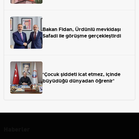
Bakan Fidan, Ürdünlü mevkidaşı
Safadi ile görüşme gerçekleştirdi
‘Çocuk şiddeti icat etmez, içinde
büyüdüğü dünyadan öğrenir’
Haberler