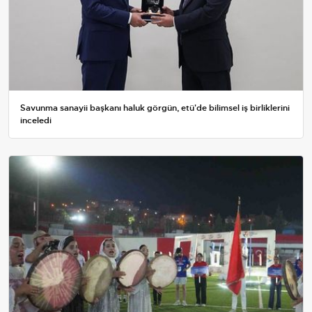
Savunma sanayii başkanı haluk görgün, etü'de bilimsel iş birliklerini
inceledi