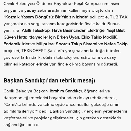
Canik Belediyesi Özdemir Bayraktar Keşif Kampüsü imzasını
taşıyan ve yapay zeka araçlarının kullanımıyla oluşturulan
"Kozmik Yaşam Döngüsü: Bir Yıldızın İzinde"
adlı proje, TÜBİTAK
yarışmalarının sergi tasarım kategorisinde finale kaldı. Bunun
yanı sıra,
Akıllı Teleskop
,
Hava Basıncından Elektriğe
,
Yeşil Bilet
,
Güven Hattı: İtfaiyeciler İçin Erken Uyarı
,
Ekip Takip Modülü
,
Endemik İzler
ve
Millipulse: Sporcu Takip Sistemi ve Nefes Takip
projeleri, TEKNOFEST Şanlıurfa yarışmalarında doğa bilimleri,
çevresel farkındalık, eğitim teknolojileri, astronomi ve uzay
bilimleri kategorilerinde yarı finale çıkma başarısını gösterdi.
Başkan Sandıkçı'dan tebrik mesajı
Canik Belediye Başkanı
İbrahim Sandıkçı
, öğrencileri ve
danışman eğitmenlerini başarılarından dolayı tebrik ederek,
"Canik’te bilimde ve teknolojide öncü nesiller geleceğe emin
adımlarla ilerliyor" dedi. Başkan Sandıkçı, gençlerin yeteneklerini
keşfetmeleri ve projeler geliştirmeleri için gereken desteklerin
sağlandığını belirtti.